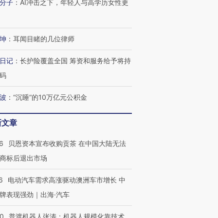
分子
：
AI冲击之下，年轻人与高学历女性更
坤
：
耳闻目睹的几位律师
日记
：
长护险覆盖全国 筹资和服务给予将持
码
波
：
“沉睡”的10万亿元公积金
新文章
6
贝恩资本宣布收购贡茶 在中国大陆无法
商标后退出市场
6
电动汽车需求高涨驱动澳洲车市增长 中
牌表现强劲｜出海·汽车
00
普渡机器人张涛：机器人规模化靠技术、