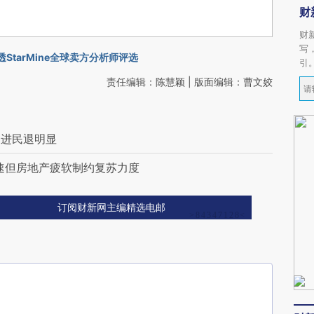
财
财
写
StarMine全球卖方分析师评选
引
责任编辑：陈慧颖 | 版面编辑：曹文姣
国进民退明显
速但房地产疲软制约复苏力度
订阅财新网主编精选电邮