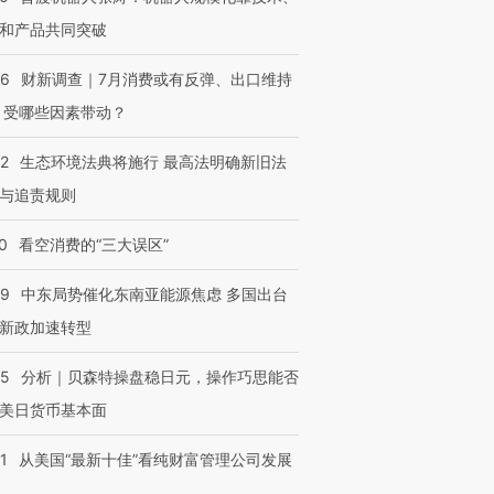
和产品共同突破
56
财新调查｜7月消费或有反弹、出口维持
 受哪些因素带动？
42
生态环境法典将施行 最高法明确新旧法
与追责规则
0
看空消费的“三大误区”
59
中东局势催化东南亚能源焦虑 多国出台
新政加速转型
05
分析｜贝森特操盘稳日元，操作巧思能否
美日货币基本面
1
从美国“最新十佳”看纯财富管理公司发展