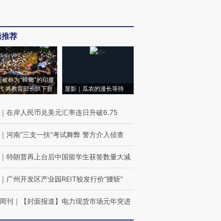
辑推荐
|被称为“蟑螂”的印度
代 将教育部长拱下台
显影｜瓜农的漫长等待
｜
在岸人民币兑美元汇率连日升破6.75
｜
河南“三支一扶”考试舞弊 警方介入侦查
｜
特朗普再上台后中国留学生获签数量大减
｜
广州开发区产业园REIT较发行价“腰斩”
周刊
｜
【封面报道】电力现货市场元年突进