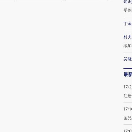
知识
受伤
丁金
村夫
续加
吴晓
最
17:2
注册
17:1
国品
17: