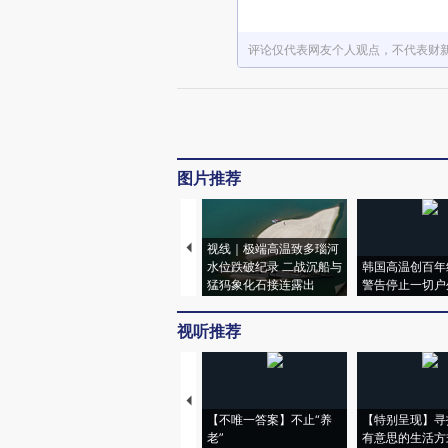
评论仅代表网友个人观点，不代表财
图片推荐
视线｜极端高温致多瑙河
水位跌破纪录 二战沉船与
韩国高温创百年
猛犸象化石接连露出
警告停止一切户
视听推荐
【不唯一答案】不止“养
【特别呈现】寻
老”
有意思的生活方