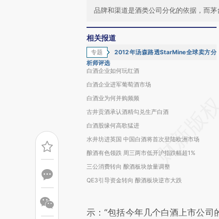
品牌和渠道是酒类公司分化的依据，而茅
相关报道
专题
2012年汤森路透StarMine全球卖方分
析师评选
白酒企业如何玩红酒
白酒企业进军葡萄酒市场
白酒业为何并购频频
古井贡酒承认酒精勾兑生产白酒
白酒股缘何高歌猛进
水井坊进英国 中国白酒将首次登陆欧洲市场
酿酒有色领跌 周三两市低开沪指跌幅超1%
三公消费转向 酿酒板块放量调整
QE3引导资金转向 酿酒板块逆市大跌
示：“包括今年几个白酒上市公司