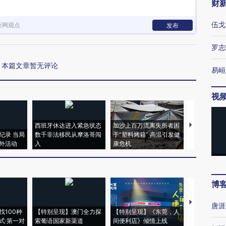
财
伍戈
新网观点
发布
罗志
本篇文章暂无评论
易峘
视
西班牙休达进入紧急状态
加沙上百万流离失所者困
马航飞行员
纪录 当局
数千非法移民从摩洛哥闯
于“塑料烤箱” 高温引发健
粒摇头丸 尿
外活动
入
康危机
毒品
博
【推广】走
唐涯
找100种
【特别呈现】澳门全力探
【特别呈现】《东莞，人
会，让数智科
式·第一对
索葡语国家新渠道
间便利店》倾情上线
业