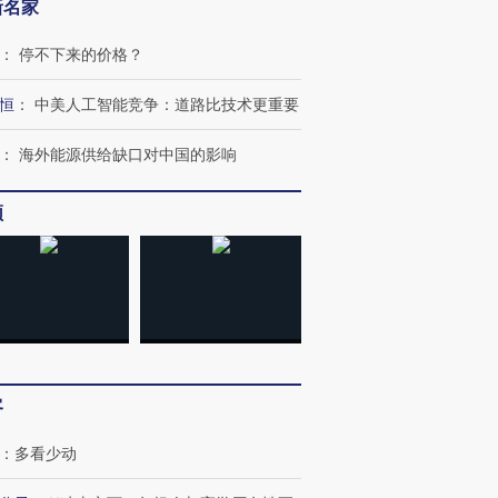
新名家
：
停不下来的价格？
恒
：
中美人工智能竞争：道路比技术更重要
：
海外能源供给缺口对中国的影响
频
跨国走私7万
视线｜HYROX的吸金
视线｜被
检体内含3种
术：是什么让中产们甘
泽连斯基密集出访美英 索
度Z世代
心“花钱找虐”？
要防空导弹“救急”
育部长拱
客
进第四届链博
【商旅对话】华住集团
：
多看少动
技“链”接产
【特别呈现】寻找100种
CFO：不靠规模取胜，华
【特别呈
有意思的生活方式·第三对
住三大增长引擎是什么？
有意思的