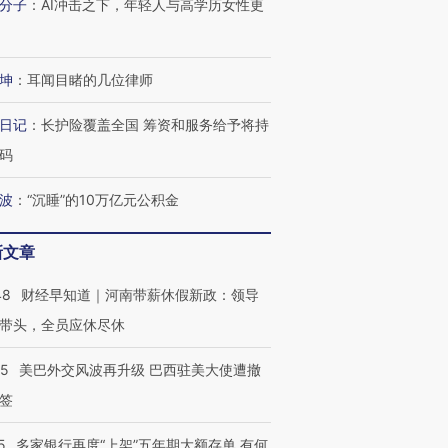
分子
：
AI冲击之下，年轻人与高学历女性更
有意思的生活方式·第三对
住三大增长引擎是什么？
有意思的
坤
：
耳闻目睹的几位律师
日记
：
长护险覆盖全国 筹资和服务给予将持
码
波
：
“沉睡”的10万亿元公积金
新文章
48
财经早知道｜河南带薪休假新政：领导
带头，全员应休尽休
05
美巴外交风波再升级 巴西驻美大使遭撤
签
5
多家银行再度“上架”五年期大额存单 有何