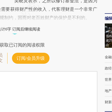
吴晓灵表示，之所以修订基金法，是因为
姓需要获得财产性的收入，代客理财是一个非常广
规制约，因而对老百姓财产的保护是不利的。
编
共计0字 订阅后继续阅读
视线
度Z
获取已订阅的阅读权限
台
员
金融
订阅/会员升级
文
政经
世界
地产
财新