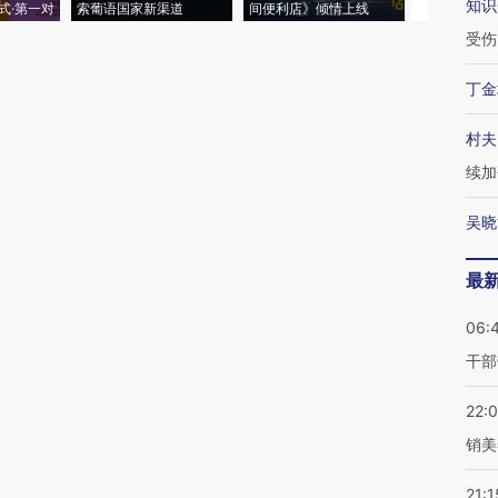
知识
式·第一对
索葡语国家新渠道
间便利店》倾情上线
业
受伤
丁金
村夫
续加
吴晓
最
06:
干部
22:
销美
21:1