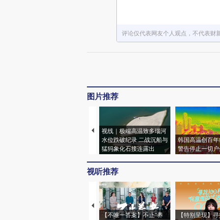
评论仅代表网友个人观点，不代表财
图片推荐
视线｜极端高温致多瑙河
水位跌破纪录 二战沉船与
韩国高温创百年
猛犸象化石接连露出
警告停止一切户
视听推荐
【不唯一答案】不止“养
【特别呈现】寻