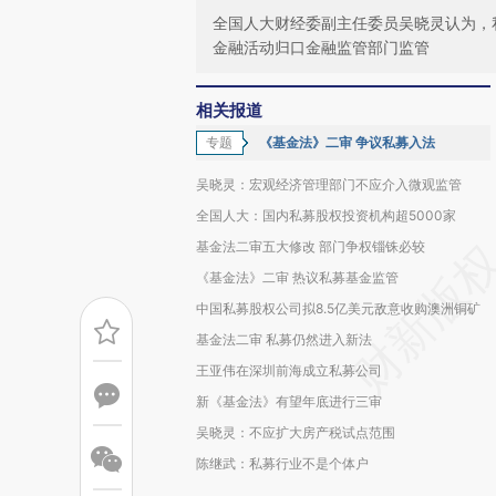
全国人大财经委副主任委员吴晓灵认为，
金融活动归口金融监管部门监管
相关报道
专题
《基金法》二审 争议私募入法
吴晓灵：宏观经济管理部门不应介入微观监管
全国人大：国内私募股权投资机构超5000家
基金法二审五大修改 部门争权锱铢必较
《基金法》二审 热议私募基金监管
中国私募股权公司拟8.5亿美元敌意收购澳洲铜矿
基金法二审 私募仍然进入新法
王亚伟在深圳前海成立私募公司
新《基金法》有望年底进行三审
吴晓灵：不应扩大房产税试点范围
陈继武：私募行业不是个体户