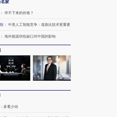
新名家
：
停不下来的价格？
恒
：
中美人工智能竞争：道路比技术更重要
：
海外能源供给缺口对中国的影响
频
跨国走私7万
视线｜HY
检体内含3种
泽连斯基密集出访美英 索
秘鲁纳斯卡观光飞机坠毁
术：是什
要防空导弹“救急”
13人遇难
心“花钱找
客
：
多看少动
进第四届链博
【商旅对话】华住集团
技“链”接产
【特别呈现】寻找100种
CFO：不靠规模取胜，华
【特别呈