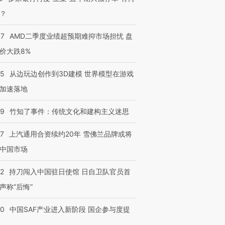
？
37
AMD二季度业绩超预期难抑市场担忧 盘
价大跌8%
25
从边玩边创作到3D建模 世界模型在游戏
加速落地
09
竹知了事件：传统文化和建构主义迷思
47
上汽通用合资续约20年 雪佛兰品牌或将
中国市场
42
持刀闯入中国驻日使馆 日自卫队官员首
声称“后悔”
30
中国SAF产业进入新阶段 国企参与度提