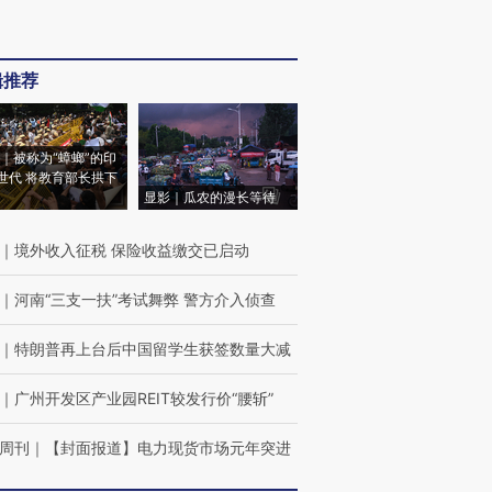
辑推荐
｜被称为“蟑螂”的印
世代 将教育部长拱下
显影｜瓜农的漫长等待
｜
境外收入征税 保险收益缴交已启动
｜
河南“三支一扶”考试舞弊 警方介入侦查
｜
特朗普再上台后中国留学生获签数量大减
｜
广州开发区产业园REIT较发行价“腰斩”
周刊
｜
【封面报道】电力现货市场元年突进