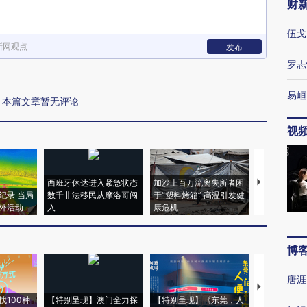
财
伍戈
新网观点
发布
罗志
易峘
本篇文章暂无评论
视
西班牙休达进入紧急状态
加沙上百万流离失所者困
马航飞行员
纪录 当局
数千非法移民从摩洛哥闯
于“塑料烤箱” 高温引发健
粒摇头丸 尿
外活动
入
康危机
毒品
博
唐涯
【推广】走
找100种
【特别呈现】澳门全力探
【特别呈现】《东莞，人
会，让数智科