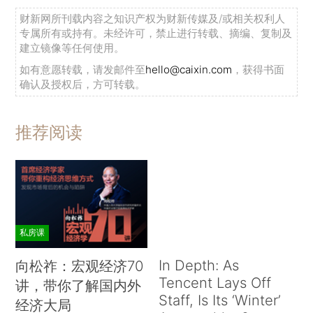
财新网所刊载内容之知识产权为财新传媒及/或相关权利人
专属所有或持有。未经许可，禁止进行转载、摘编、复制及
建立镜像等任何使用。
如有意愿转载，请发邮件至
hello@caixin.com
，获得书面
确认及授权后，方可转载。
推荐阅读
私房课
In Depth: As
向松祚：宏观经济70
Tencent Lays Off
讲，带你了解国内外
Staff, Is Its ‘Winter’
经济大局