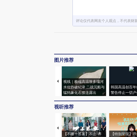
评论仅代表网友个人观点，不代表财
图片推荐
视线｜极端高温致多瑙河
水位跌破纪录 二战沉船与
韩国高温创百年
猛犸象化石接连露出
警告停止一切户
视听推荐
【不唯一答案】不止“养
【特别呈现】寻