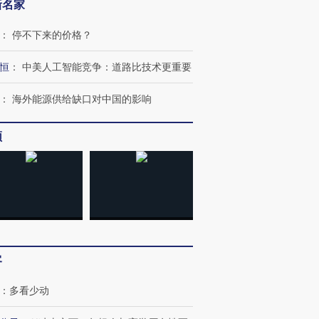
新名家
：
停不下来的价格？
恒
：
中美人工智能竞争：道路比技术更重要
：
海外能源供给缺口对中国的影响
频
OX的吸金
马航飞行员跨国走私7万
视线｜被称为“蟑螂”的印
让中产们甘
粒摇头丸 尿检体内含3种
度Z世代 用街头抗争将教
秘鲁纳斯
”？
毒品
育部长拱下台
13人遇难
客
：
多看少动
进第四届链博
【商旅对话】华住集团
技“链”接产
【特别呈现】寻找100种
CFO：不靠规模取胜，华
【特别呈