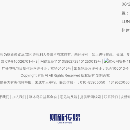
08:
置；
LU
州建
权为财新传媒及/或相关权利人专属所有或持有。未经许可，禁止进行转载、摘编、
京ICP备10026701号-8
|
网信算备110105862729401250013号
|
京公网安备 11
广播电视节目制作经营许可证：京第01015号
|
出版物经营许可证：第直100013号
Copyright 财新网 All Rights Reserved 版权所有 复制必究
害信息举报、未成年人举报、谣言信息）：010-85905050 13195200605 举报邮
于我们
|
加入我们
|
啄木鸟公益基金会
|
意见与反馈
|
提供新闻线索
|
联系我们
|
友情