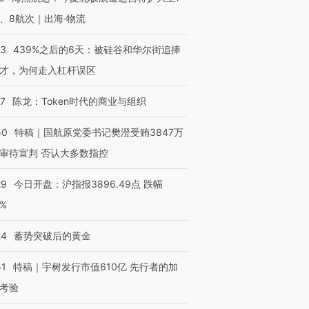
、8航次｜出海·物流
53
439%之后的6天：被硅谷和华尔街追捧
才，为何走入杠杆误区
07
陈龙：Token时代的商业与组织
50
特稿｜国航原党委书记樊澄受贿3847万
审待宣判 否认大多数指控
29
今日开盘：沪指报3896.49点 跌幅
0%
24
蓄势突破后的黄金
51
特稿｜宇树发行市值610亿 先行者的加
考验