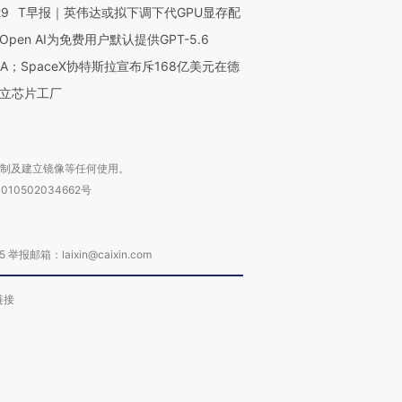
29
T早报｜英伟达或拟下调下代GPU显存配
Open AI为免费用户默认提供GPT-5.6
NA；SpaceX协特斯拉宣布斥168亿美元在德
立芯片工厂
复制及建立镜像等任何使用。
010502034662号
箱：laixin@caixin.com
链接