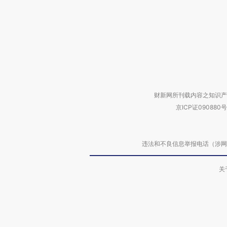
财新网所刊载内容之知识产
京ICP证090880号
违法和不良信息举报电话（涉网络暴力有
关