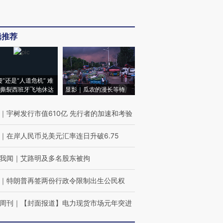
辑推荐
侵”还是“人道危机” 难
撕裂西班牙飞地休达
显影｜瓜农的漫长等待
｜
宇树发行市值610亿 先行者的加速和考验
｜
在岸人民币兑美元汇率连日升破6.75
我闻
｜
艾路明及多名股东被拘
｜
特朗普再签两份行政令限制出生公民权
周刊
｜
【封面报道】电力现货市场元年突进