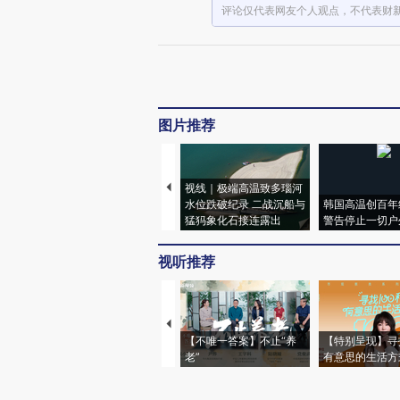
评论仅代表网友个人观点，不代表财
图片推荐
视线｜极端高温致多瑙河
水位跌破纪录 二战沉船与
韩国高温创百年
猛犸象化石接连露出
警告停止一切户
视听推荐
【不唯一答案】不止“养
【特别呈现】寻
老”
有意思的生活方