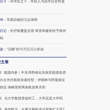
分子
：
AI冲击之下，年轻人与高学历女性更
坤
：
耳闻目睹的几位律师
日记
：
长护险覆盖全国 筹资和服务给予将持
码
波
：
“沉睡”的10万亿元公积金
新文章
3
能源内参｜中东局势催化东南亚能源焦虑
出台光伏新政加速转型；伊朗称与阿曼接近
协议 海峡现有两条航道将关闭
6
当大学教授变临时工，大学还是大学吗
8
海杰航运：今夏北极航道运营将扩大至7