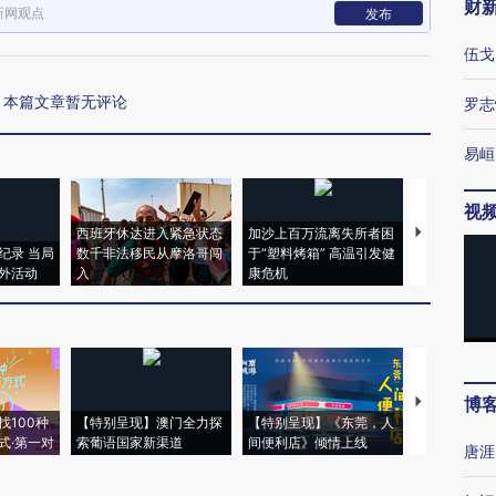
财
新网观点
发布
伍戈
本篇文章暂无评论
罗志
易峘
视
西班牙休达进入紧急状态
加沙上百万流离失所者困
视线｜HYR
纪录 当局
数千非法移民从摩洛哥闯
于“塑料烤箱” 高温引发健
术：是什么
外活动
入
康危机
心“花钱找虐
博
【推广】走
找100种
【特别呈现】澳门全力探
【特别呈现】《东莞，人
会，让数智科
式·第一对
索葡语国家新渠道
间便利店》倾情上线
业
唐涯