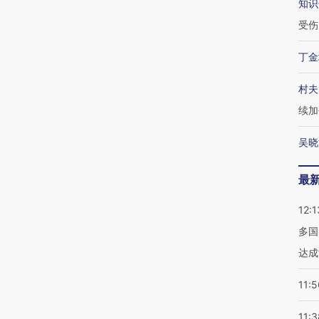
知识
受伤
丁金
村夫
续加
吴晓
最
12:1
多国
达成
11:5
11:3