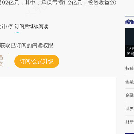
损92亿元，其中，承保亏损112亿元，投资收益20
编
共计0字 订阅后继续阅读
获取已订阅的阅读权限
“入
民潮
员
订阅/会员升级
文
特稿
金融
金融
世界
财新