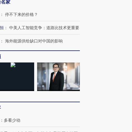
新名家
：
停不下来的价格？
恒
：
中美人工智能竞争：道路比技术更重要
：
海外能源供给缺口对中国的影响
频
OX的吸金
马航飞行员跨国走私7万
视线｜被称为“蟑螂”的印
让中产们甘
粒摇头丸 尿检体内含3种
度Z世代 用街头抗争将教
秘鲁纳斯
”？
毒品
育部长拱下台
13人遇难
客
进第四届链博
【商旅对话】华住集团
技“链”接产
【特别呈现】寻找100种
CFO：不靠规模取胜，华
【特别呈
有意思的生活方式·第三对
住三大增长引擎是什么？
有意思的
：
多看少动