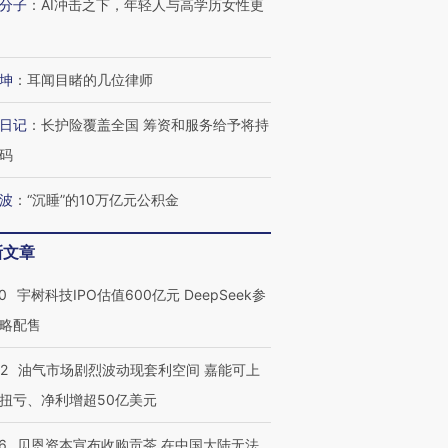
分子
：
AI冲击之下，年轻人与高学历女性更
坤
：
耳闻目睹的几位律师
日记
：
长护险覆盖全国 筹资和服务给予将持
码
波
：
“沉睡”的10万亿元公积金
新文章
0
宇树科技IPO估值600亿元 DeepSeek参
略配售
22
油气市场剧烈波动现套利空间 嘉能可上
扭亏、净利增超50亿美元
6
贝恩资本宣布收购贡茶 在中国大陆无法