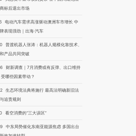
商标后退出市场
6
电动汽车需求高涨驱动澳洲车市增长 中
牌表现强劲｜出海·汽车
00
普渡机器人张涛：机器人规模化靠技术、
和产品共同突破
56
财新调查｜7月消费或有反弹、出口维持
 受哪些因素带动？
42
生态环境法典将施行 最高法明确新旧法
与追责规则
0
看空消费的“三大误区”
59
中东局势催化东南亚能源焦虑 多国出台
新政加速转型