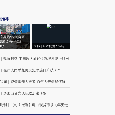
辑推荐
宜昌局部短时降雨
8毫米 紧急转移近
00人
显影｜瓜农的漫长等待
｜
规避封锁 中国超大油轮停靠埃及绕行非洲
｜
在岸人民币兑美元汇率连日升破6.75
我闻
｜
资管掌舵人更替 百年人寿僵局何解
｜
多国出台光伏新政加速转型
周刊
｜
【封面报道】电力现货市场元年突进