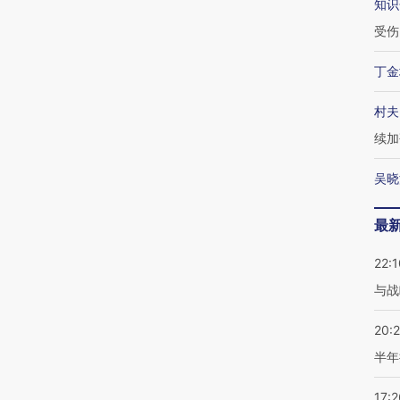
知识
受伤
丁金
村夫
续加
吴晓
最
22:1
与战
20:
半年
17:2