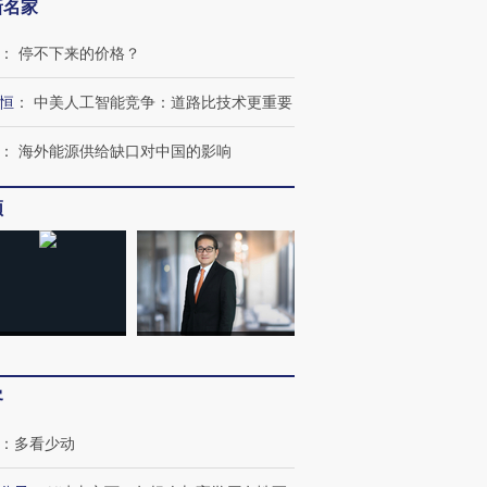
新名家
：
停不下来的价格？
恒
：
中美人工智能竞争：道路比技术更重要
：
海外能源供给缺口对中国的影响
OX的吸金
马航飞行员跨国走私7万
视线｜被称为“蟑螂”的印
频
让中产们甘
粒摇头丸 尿检体内含3种
度Z世代 用街头抗争将教
秘鲁纳斯
”？
毒品
育部长拱下台
13人遇难
进第四届链博
【商旅对话】华住集团
技“链”接产
【特别呈现】寻找100种
CFO：不靠规模取胜，华
【特别呈
客
有意思的生活方式·第三对
住三大增长引擎是什么？
有意思的
：
多看少动