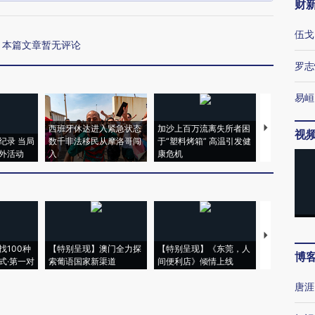
财
伍戈
本篇文章暂无评论
罗志
易峘
西班牙休达进入紧急状态
加沙上百万流离失所者困
视线｜HYR
视
纪录 当局
数千非法移民从摩洛哥闯
于“塑料烤箱” 高温引发健
术：是什么
外活动
入
康危机
心“花钱找虐
【推广】走
找100种
【特别呈现】澳门全力探
【特别呈现】《东莞，人
会，让数智科
博
式·第一对
索葡语国家新渠道
间便利店》倾情上线
业
唐涯