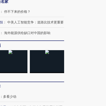
新名家
：
停不下来的价格？
恒
：
中美人工智能竞争：道路比技术更重要
：
海外能源供给缺口对中国的影响
跨国走私7万
视线｜被称为“蟑螂”的印
视线｜“入侵”还是“人道危
检体内含3种
度Z世代 用街头抗争将教
机”？难民潮撕裂西班牙
秘鲁纳斯
育部长拱下台
飞地休达
13人遇难
频
进第四届链博
【商旅对话】华住集团
技“链”接产
【特别呈现】寻找100种
CFO：不靠规模取胜，华
【特别呈
有意思的生活方式·第三对
住三大增长引擎是什么？
有意思的
客
：
多看少动