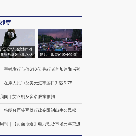
辑推荐
侵”还是“人道危机” 难
撕裂西班牙飞地休达
显影｜瓜农的漫长等待
｜
宇树发行市值610亿 先行者的加速和考验
｜
在岸人民币兑美元汇率连日升破6.75
我闻
｜
艾路明及多名股东被拘
｜
特朗普再签两份行政令限制出生公民权
周刊
｜
【封面报道】电力现货市场元年突进