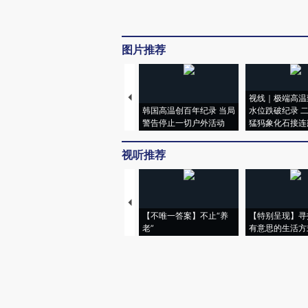
图片推荐
视线｜极端高温
韩国高温创百年纪录 当局
水位跌破纪录 
警告停止一切户外活动
猛犸象化石接连
视听推荐
【不唯一答案】不止“养
【特别呈现】寻
老”
有意思的生活方