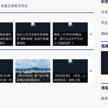
财
本篇文章暂无评论
伍戈
罗志
易峘
致多瑙河
加沙上百万流离失所者困
视线｜HYROX的吸金
马航飞行员
二战沉船与
于“塑料烤箱” 高温引发健
术：是什么让中产们甘
粒摇头丸 尿
露出
康危机
心“花钱找虐”？
毒品
视
【推广】走
找100种
【特别呈现】澳门全力探
【特别呈现】《东莞，人
会，让数智科
式·第一对
索葡语国家新渠道
间便利店》倾情上线
业
博
唐涯