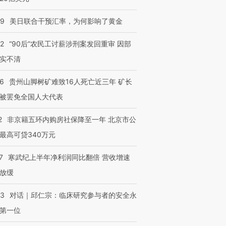
09
美日联合干预汇率，为何影响了黄金
32
“90后”农民工讨薪涉刑案发回重审 因部
实不清
36
贵州山脚树矿难致16人死亡近三年 矿长
被罢免全国人大代表
2
非京籍五环内购房社保降至一年 北京市公
最高可贷340万元
7
寒武纪上半年净利润同比翻倍 营收增速
放缓
53
对话｜邱仁宗：临床研究参与者的安全永
第一位