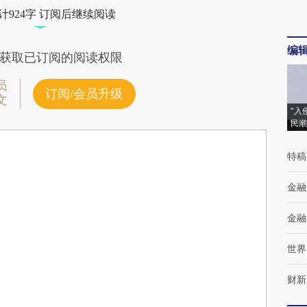
计924字 订阅后继续阅读
编
获取已订阅的阅读权限
员
订阅/会员升级
文
“入
民潮
特稿
金融
金融
世界
财新