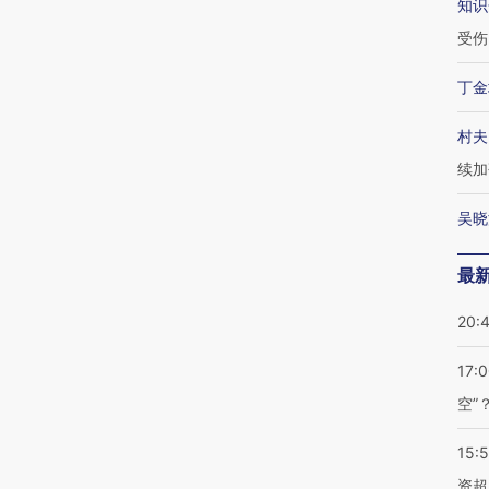
知识
受伤
丁金
村夫
续加
吴晓
最
20:
17:
空”
15:
资超