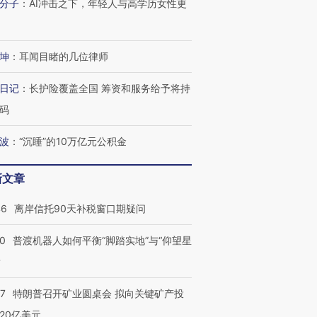
分子
：
AI冲击之下，年轻人与高学历女性更
坤
：
耳闻目睹的几位律师
日记
：
长护险覆盖全国 筹资和服务给予将持
码
波
：
“沉睡”的10万亿元公积金
新文章
46
离岸信托90天补税窗口期疑问
00
普渡机器人如何平衡“脚踏实地”与“仰望星
？
57
特朗普召开矿业圆桌会 拟向关键矿产投
20亿美元