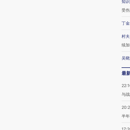
知识
受伤
丁金
村夫
续加
吴晓
最
22:1
与战
20:
半年
17:2