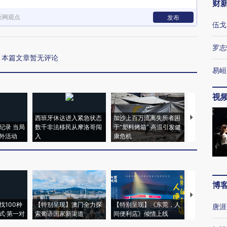
财
新网观点
发布
伍戈
罗志
本篇文章暂无评论
易峘
视
西班牙休达进入紧急状态
加沙上百万流离失所者困
视线｜HYR
纪录 当局
数千非法移民从摩洛哥闯
于“塑料烤箱” 高温引发健
术：是什么
外活动
入
康危机
心“花钱找虐
博
【推广】走
找100种
【特别呈现】澳门全力探
【特别呈现】《东莞，人
会，让数智科
唐涯
式·第一对
索葡语国家新渠道
间便利店》倾情上线
业