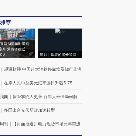
辑推荐
宜昌局部短时降雨
8毫米 紧急转移近
00人
显影｜瓜农的漫长等待
｜
规避封锁 中国超大油轮停靠埃及绕行非洲
｜
在岸人民币兑美元汇率连日升破6.75
我闻
｜
资管掌舵人更替 百年人寿僵局何解
｜
多国出台光伏新政加速转型
周刊
｜
【封面报道】电力现货市场元年突进