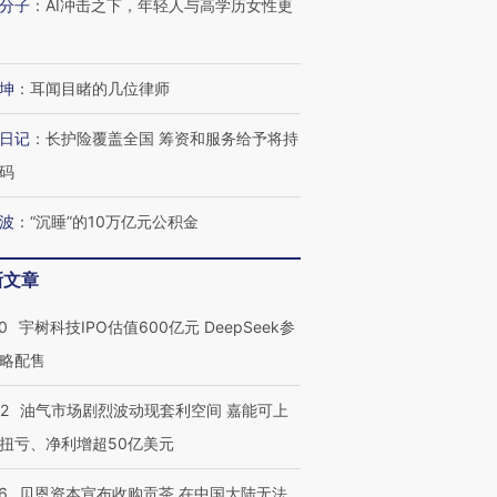
分子
：
AI冲击之下，年轻人与高学历女性更
坤
：
耳闻目睹的几位律师
日记
：
长护险覆盖全国 筹资和服务给予将持
码
波
：
“沉睡”的10万亿元公积金
新文章
0
宇树科技IPO估值600亿元 DeepSeek参
略配售
22
油气市场剧烈波动现套利空间 嘉能可上
扭亏、净利增超50亿美元
6
贝恩资本宣布收购贡茶 在中国大陆无法