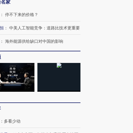
新名家
：
停不下来的价格？
恒
：
中美人工智能竞争：道路比技术更重要
：
海外能源供给缺口对中国的影响
频
OX的吸金
马航飞行员跨国走私7万
视线｜被称为“蟑螂”的印
让中产们甘
粒摇头丸 尿检体内含3种
度Z世代 用街头抗争将教
秘鲁纳斯
”？
毒品
育部长拱下台
13人遇难
客
进第四届链博
【商旅对话】华住集团
技“链”接产
【特别呈现】寻找100种
CFO：不靠规模取胜，华
【特别呈
：
多看少动
有意思的生活方式·第三对
住三大增长引擎是什么？
有意思的