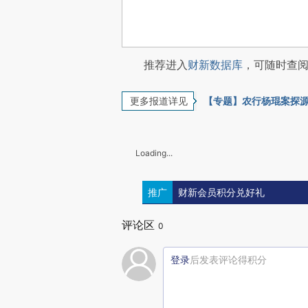
推荐进入
财新数据库
，可随时查
更多报道详见
【专题】农行杨琨案探
Loading...
推广
财新会员积分兑好礼
评论区
0
登录
后发表评论得积分