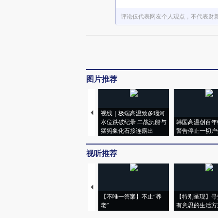
评论仅代表网友个人观点，不代表财
图片推荐
视线｜极端高温致多瑙河
水位跌破纪录 二战沉船与
韩国高温创百年
猛犸象化石接连露出
警告停止一切户
视听推荐
【不唯一答案】不止“养
【特别呈现】寻
老”
有意思的生活方