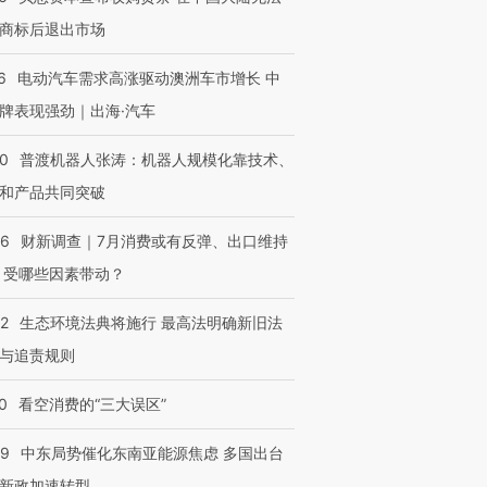
商标后退出市场
6
电动汽车需求高涨驱动澳洲车市增长 中
牌表现强劲｜出海·汽车
00
普渡机器人张涛：机器人规模化靠技术、
和产品共同突破
56
财新调查｜7月消费或有反弹、出口维持
 受哪些因素带动？
42
生态环境法典将施行 最高法明确新旧法
与追责规则
0
看空消费的“三大误区”
59
中东局势催化东南亚能源焦虑 多国出台
新政加速转型