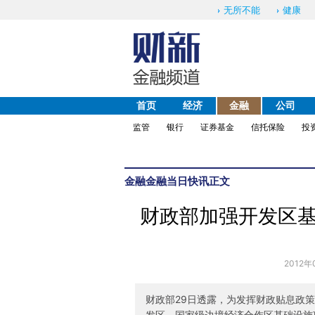
无所不能
健康
首页
经济
金融
公司
监管
银行
证券基金
信托保险
投
金融
金融当日快讯
正文
财政部加强开发区
2012年
财政部29日透露，为发挥财政贴息政
发区、国家级边境经济合作区基础设施