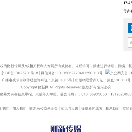
17:4
母亦
权为财新传媒及/或相关权利人专属所有或持有。未经许可，禁止进行转载、摘编、
京ICP备10026701号-8
|
网信算备110105862729401250013号
|
京公网安备 11
广播电视节目制作经营许可证：京第01015号
|
出版物经营许可证：第直100013号
Copyright 财新网 All Rights Reserved 版权所有 复制必究
害信息举报、未成年人举报、谣言信息）：010-85905050 13195200605 举报邮
于我们
|
加入我们
|
啄木鸟公益基金会
|
意见与反馈
|
提供新闻线索
|
联系我们
|
友情