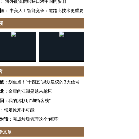
：
海外能源供给缺口对中国的影响
恒
：
中美人工智能竞争：道路比技术更重要
频
客
波
：
划重点！“十四五”规划建议的3大信号
龙
：
金庸的江湖是越来越坏
阳
：
我的洛杉矶“湖街客栈”
：
锁定原来不可能
跨国走私7万
视线｜被称为“蟑螂”的印
视线｜“入侵”还是“人道危
对话
：
完成垃圾管理这个“闭环”
检体内含3种
度Z世代 用街头抗争将教
机”？难民潮撕裂西班牙
秘鲁纳斯
育部长拱下台
飞地休达
13人遇难
新文章