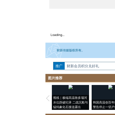
Loading...
财新传媒版权所有。
推广
如需刊登转载请点击右侧按钮，提交相关
财新会员积分兑好礼
图片推荐
视线｜极端高温致多瑙河
水位跌破纪录 二战沉船与
韩国高温创百年
猛犸象化石接连露出
警告停止一切户