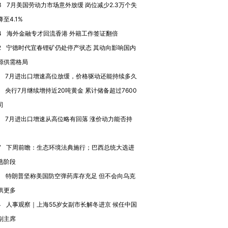
3
7月美国劳动力市场意外放缓 岗位减少2.3万个失
至4.1%
4
海外金融专才回流香港 外籍工作签证翻倍
进第四届链博
【商旅对话】华住集团
2
宁德时代宜春锂矿仍处停产状态 其动向影响国内
技“链”接产
【特别呈现】寻找100种
CFO：不靠规模取胜，华
【特别呈
源供需格局
有意思的生活方式·第三对
住三大增长引擎是什么？
有意思的
7月进出口增速高位放缓，价格驱动还能持续多久
央行7月继续增持近20吨黄金 累计储备超过7600
司
7月进出口增速从高位略有回落 涨价动力能否持
7
下周前瞻：生态环境法典施行；巴西总统大选进
选阶段
1
特朗普坚称美国防空弹药库存充足 但不会向乌克
供更多
4
人事观察｜上海55岁女副市长解冬进京 候任中国
副主席