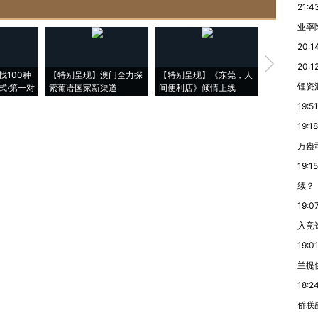
21:4
业率降
20:1
【推广】走
20:1
找100种
【特别呈现】澳门全力探
【特别呈现】《东莞，人
会，让数智科
锂资
式·第一对
索葡语国家新渠道
间便利店》倾情上线
业
19:51
19:18
万盎
19:15
续？
19:0
入竞
19:0
兰提
18:2
侨联