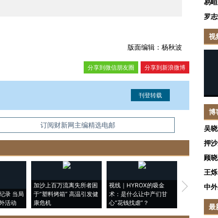
易峘
罗志
视
版面编辑：杨秋波
分享到微信朋友圈
分享到新浪微博
博
信息。经确认即可刊登转载。
订阅财新网主编精选电邮
吴晓
押沙
顾晓
王烁
加沙上百万流离失所者困
视线｜HYROX的吸金
马航飞行员
中外
纪录 当局
于“塑料烤箱” 高温引发健
术：是什么让中产们甘
粒摇头丸 尿
外活动
康危机
心“花钱找虐”？
毒品
最