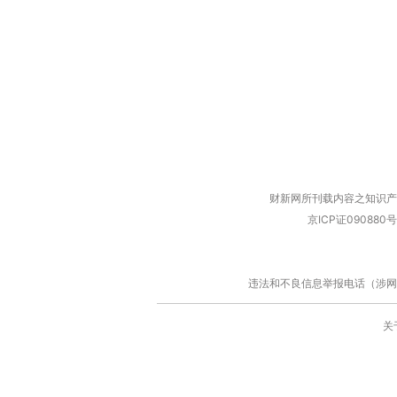
财新网所刊载内容之知识产
京ICP证090880号
违法和不良信息举报电话（涉网络暴力有
关