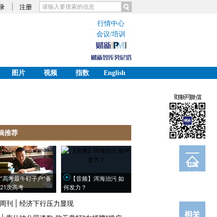
录
注册
行情中心
会议/培训
图片
视频
指数
English
辑推荐
订阅
电邮
“高考最牛钉子户”备
【音频】洱海治污 如
21次高考
何发力？
周刊
|
经济下行压力显现