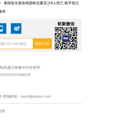
5
泰国发生致命校园枪击案至少6人死亡 枪手祖父
被杀
财新微信
复制及建立镜像等任何使用。
010502034662号
箱：laixin@caixin.com
链接