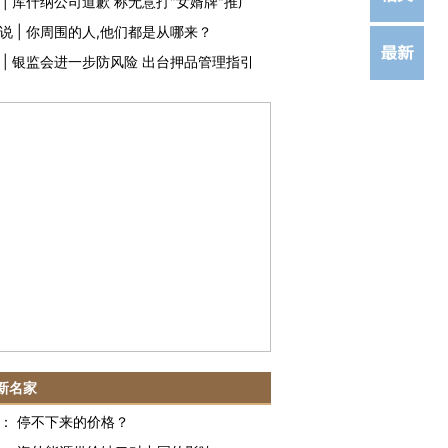
|
库什纳公司道歉 称无意打"女婿牌"推广
说
|
你周围的人,他们都是从哪来？
|
银监会进一步防风险 出台押品管理指引
新名家
：
停不下来的价格？