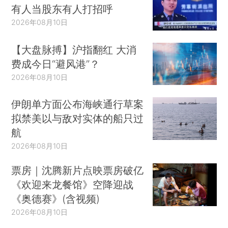
有人当股东有人打招呼
2026年08月10日
【大盘脉搏】沪指翻红 大消
费成今日“避风港”？
2026年08月10日
伊朗单方面公布海峡通行草案
拟禁美以与敌对实体的船只过
航
2026年08月10日
票房｜沈腾新片点映票房破亿
《欢迎来龙餐馆》空降迎战
《奥德赛》(含视频)
2026年08月10日