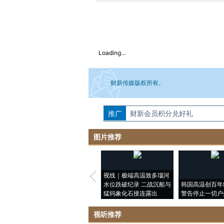
Loading...
财新传媒版权所有。
推广
如需刊登转载请点击右侧按钮，提交相关
财新会员积分兑好礼
图片推荐
视线｜极端高温致多瑙河
水位跌破纪录 二战沉船与
韩国高温创百年
猛犸象化石接连露出
警告停止一切户
视听推荐