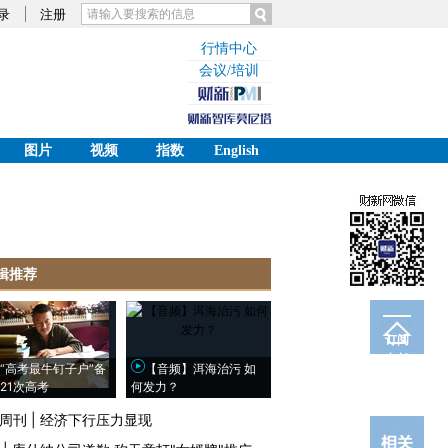
录
注册
行情中心
会议/培训
图片
视频
指数
English
辑推荐
订阅
电邮
“高考最牛钉子户”备
【音频】洱海治污 如
21次高考
何发力？
周刊
|
经济下行压力显现