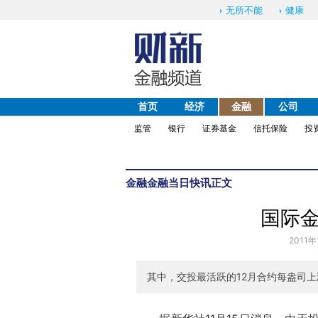
无所不能
健康
首页
经济
金融
公司
监管
银行
证券基金
信托保险
投
金融
金融当日快讯
正文
国际金
2011年
其中，交投最活跃的12月合约每盎司上涨3