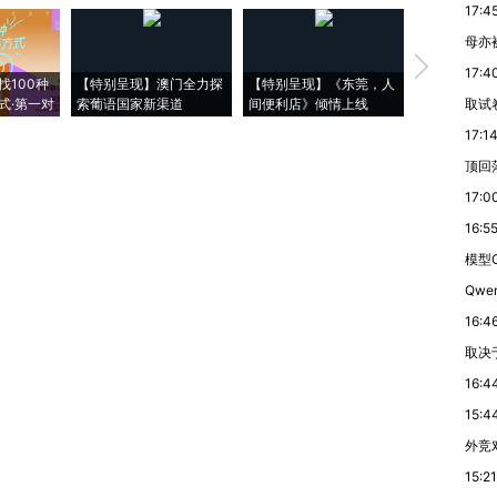
17:4
母亦
【推广】走
17:4
找100种
【特别呈现】澳门全力探
【特别呈现】《东莞，人
会，让数智科
式·第一对
索葡语国家新渠道
间便利店》倾情上线
业
取试
17:1
顶回
17:0
16:5
模型G
Qwe
16:4
取决
16:4
15:4
外竞
15:21