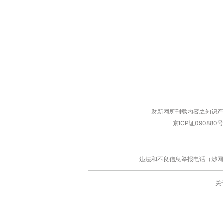
财新网所刊载内容之知识产
京ICP证090880号
违法和不良信息举报电话（涉网络暴力有
关