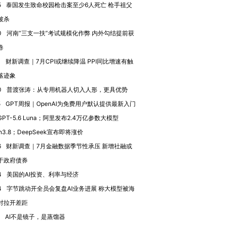
5
泰国发生致命校园枪击案至少6人死亡 枪手祖父
被杀
进第四届链博
【商旅对话】华住集团
0
河南“三支一扶”考试规模化作弊 内外勾结提前获
技“链”接产
【特别呈现】寻找100种
CFO：不靠规模取胜，华
【特别呈
卷
有意思的生活方式·第三对
住三大增长引擎是什么？
有意思的
4
财新调查｜7月CPI或继续降温 PPI同比增速有触
落迹象
0
普渡张涛：从专用机器人切入人形，更具优势
5
GPT周报｜OpenAI为免费用户默认提供最新入门
PT-5.6 Luna；阿里发布2.4万亿参数大模型
n3.8；DeepSeek宣布即将涨价
6
财新调查｜7月金融数据季节性承压 新增社融或
于政府债券
4
美国的AI投资、利率与经济
4
字节跳动开全员会复盘AI业务进展 称大模型被海
对拉开差距
AI不是镜子，是蒸馏器