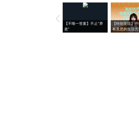
【不唯一答案】不止“养
【特别呈现】寻
老”
有意思的生活方