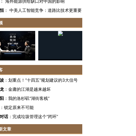
：
海外能源供给缺口对中国的影响
恒
：
中美人工智能竞争：道路比技术更重要
频
客
波
：
划重点！“十四五”规划建议的3大信号
龙
：
金庸的江湖是越来越坏
阳
：
我的洛杉矶“湖街客栈”
跨国走私7万
视线｜被称为“蟑螂”的印
视线｜“入侵”还是“人道危
：
锁定原来不可能
检体内含3种
度Z世代 用街头抗争将教
机”？难民潮撕裂西班牙
秘鲁纳斯
对话
：
完成垃圾管理这个“闭环”
育部长拱下台
飞地休达
13人遇难
新文章