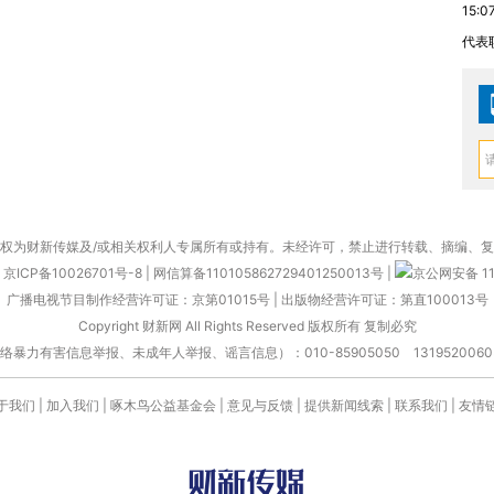
15:0
代表
权为财新传媒及/或相关权利人专属所有或持有。未经许可，禁止进行转载、摘编、
京ICP备10026701号-8
|
网信算备110105862729401250013号
|
京公网安备 11
广播电视节目制作经营许可证：京第01015号
|
出版物经营许可证：第直100013号
Copyright 财新网 All Rights Reserved 版权所有 复制必究
害信息举报、未成年人举报、谣言信息）：010-85905050 13195200605 举报邮
于我们
|
加入我们
|
啄木鸟公益基金会
|
意见与反馈
|
提供新闻线索
|
联系我们
|
友情