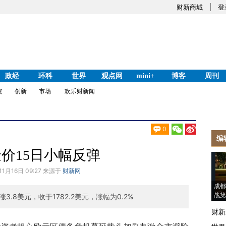
财新商城
登
政经
环科
世界
观点网
mini+
博客
周刊
资
创新
市场
欢乐财新闻
0
编
价15日小幅反弹
11月16日 09:27 来源于
财新网
成都
战第
.8美元，收于1782.2美元，涨幅为0.2%
财新