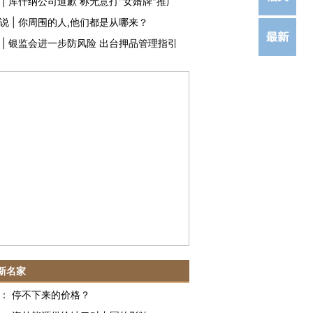
|
库什纳公司道歉 称无意打"女婿牌"推广
说
|
你周围的人,他们都是从哪来？
|
银监会进一步防风险 出台押品管理指引
新名家
：
停不下来的价格？