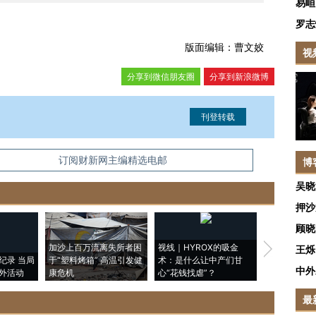
易峘
罗志
版面编辑：曹文姣
视
分享到微信朋友圈
分享到新浪微博
信息。经确认即可刊登转载。
订阅财新网主编精选电邮
博
吴晓
押沙
顾晓
加沙上百万流离失所者困
视线｜HYROX的吸金
马航飞行员
王烁
纪录 当局
于“塑料烤箱” 高温引发健
术：是什么让中产们甘
粒摇头丸 尿
中外
外活动
康危机
心“花钱找虐”？
毒品
最