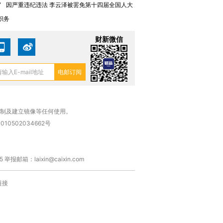
7
因严重违纪违法 李云泽被罢免第十四届全国人大
职务
财新微信
复制及建立镜像等任何使用。
010502034662号
箱：laixin@caixin.com
链接