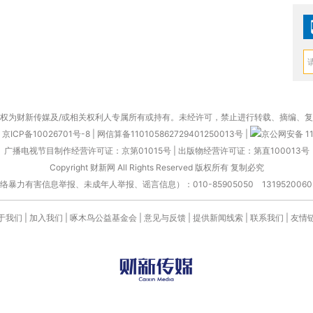
权为财新传媒及/或相关权利人专属所有或持有。未经许可，禁止进行转载、摘编、
京ICP备10026701号-8
|
网信算备110105862729401250013号
|
京公网安备 11
广播电视节目制作经营许可证：京第01015号
|
出版物经营许可证：第直100013号
Copyright 财新网 All Rights Reserved 版权所有 复制必究
害信息举报、未成年人举报、谣言信息）：010-85905050 13195200605 举报邮
于我们
|
加入我们
|
啄木鸟公益基金会
|
意见与反馈
|
提供新闻线索
|
联系我们
|
友情