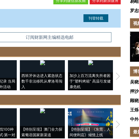
分享到微信朋友圈
分享到新浪微博
易峘
罗志
视
信息。经确认即可刊登转载。
订阅财新网主编精选电邮
博
西班牙休达进入紧急状态
加沙上百万流离失所者困
视线｜HYR
纪录 当局
数千非法移民从摩洛哥闯
于“塑料烤箱” 高温引发健
术：是什么
吴晓
外活动
入
康危机
心“花钱找虐
押沙
顾晓
王烁
中外
【推广】走
找100种
【特别呈现】澳门全力探
【特别呈现】《东莞，人
会，让数智科
最
式·第一对
索葡语国家新渠道
间便利店》倾情上线
业