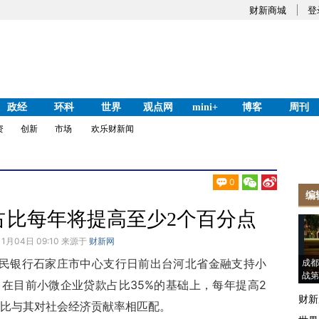
财新商城
登
政经
环科
世界
观点网
mini+
博客
周刊
资
创新
市场
欢乐财新闻
0
编
占比每年将提高至少2个百分点
11月04日 09:10 来源于
财新网
民银行石家庄市中心支行日前出台河北省金融支持小
成都
战第
，在目前小微企业贷款占比35%的基础上，每年提高2
财新
比与其对社会经济贡献率相匹配。