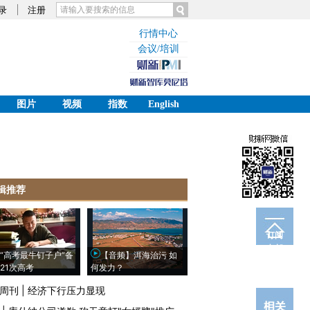
录
注册
行情中心
会议/培训
图片
视频
指数
English
辑推荐
订阅
电邮
“高考最牛钉子户”备
【音频】洱海治污 如
21次高考
何发力？
周刊
|
经济下行压力显现