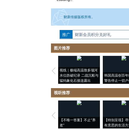
财新传媒版权所有。
推广
如需刊登转载请点击右侧按钮，提交相关
财新会员积分兑好礼
图片推荐
视线｜极端高温致多瑙河
水位跌破纪录 二战沉船与
韩国高温创百年
猛犸象化石接连露出
警告停止一切户
视听推荐
【不唯一答案】不止“养
【特别呈现】寻
老”
有意思的生活方