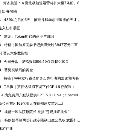
8
海杰航运：今夏北极航道运营将扩大至7条船、8
｜出海·物流
3
439%之后的6天：被硅谷和华尔街追捧的天才，
走入杠杆误区
7
陈龙：Token时代的商业与组织
0
特稿｜国航原党委书记樊澄受贿3847万元二审
判 否认大多数指控
9
今日开盘：沪指报3896.49点 跌幅0.10%
4
蓄势突破后的黄金
1
特稿｜宇树发行市值610亿 先行者的加速和考验
9
T早报｜英伟达或拟下调下代GPU显存配置；
n AI为免费用户默认提供GPT-5.6 LUNA；SpaceX
斯拉宣布斥168亿美元在德州建立芯片工厂
7
成都一区法院原院长 被指“违规挂证执业”
3
特朗普再签两份行政令限制出生公民权 意图打击
旅游产业