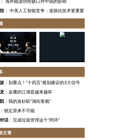
：
海外能源供给缺口对中国的影响
恒
：
中美人工智能竞争：道路比技术更重要
频
客
OX的吸金
马航飞行员跨国走私7万
视线｜被称为“蟑螂”的印
让中产们甘
粒摇头丸 尿检体内含3种
度Z世代 用街头抗争将教
秘鲁纳斯
波
：
划重点！“十四五”规划建议的3大信号
”？
毒品
育部长拱下台
13人遇难
龙
：
金庸的江湖是越来越坏
阳
：
我的洛杉矶“湖街客栈”
：
锁定原来不可能
对话
：
完成垃圾管理这个“闭环”
进第四届链博
【商旅对话】华住集团
技“链”接产
【特别呈现】寻找100种
CFO：不靠规模取胜，华
【特别呈
新文章
有意思的生活方式·第三对
住三大增长引擎是什么？
有意思的