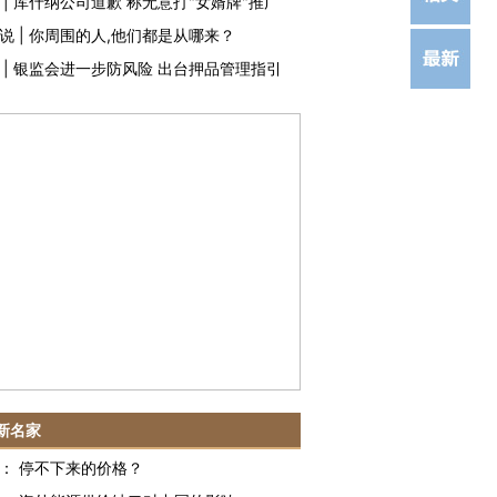
|
库什纳公司道歉 称无意打"女婿牌"推广
说
|
你周围的人,他们都是从哪来？
|
银监会进一步防风险 出台押品管理指引
新名家
：
停不下来的价格？