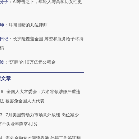
分子
：
AI冲击之下，年轻人与高学历女性更
技“链”接产
【特别呈现】寻找100种
CFO：不靠规模取胜，华
【特别呈
有意思的生活方式·第三对
住三大增长引擎是什么？
有意思的
坤
：
耳闻目睹的几位律师
日记
：
长护险覆盖全国 筹资和服务给予将持
码
波
：
“沉睡”的10万亿元公积金
新文章
06
全国人大常委会：六名将领涉嫌严重违
法 被罢免全国人大代表
43
7月美国劳动力市场意外放缓 岗位减少
3万个失业率降至4.1%
14
海外金融专才回流香港 外籍工作签证翻