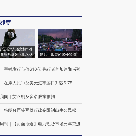
辑推荐
侵”还是“人道危机” 难
撕裂西班牙飞地休达
显影｜瓜农的漫长等待
｜
宇树发行市值610亿 先行者的加速和考验
｜
在岸人民币兑美元汇率连日升破6.75
我闻
｜
艾路明及多名股东被拘
｜
特朗普再签两份行政令限制出生公民权
周刊
｜
【封面报道】电力现货市场元年突进