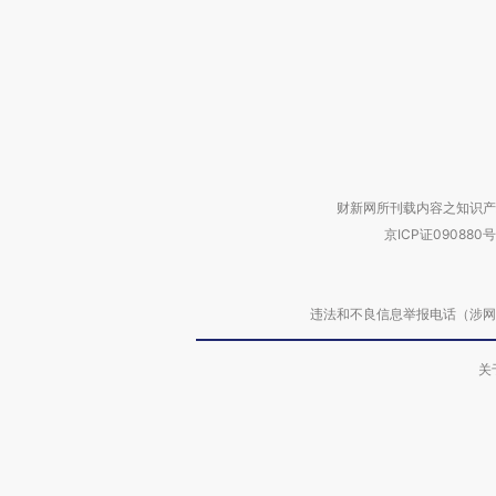
财新网所刊载内容之知识产
京ICP证090880号
违法和不良信息举报电话（涉网络暴力有
关