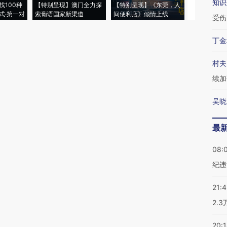
知识
找100种
【特别呈现】澳门全力探
【特别呈现】《东莞，人
会，让数智科
式·第一对
索葡语国家新渠道
间便利店》倾情上线
业
受伤
丁金
村夫
续加
吴晓
最
08:
纪违
21:
2.
20: