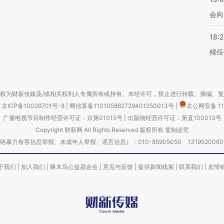
会向
18:
候任
权为财新传媒及/或相关权利人专属所有或持有。未经许可，禁止进行转载、摘编、
京ICP备10026701号-8
|
网信算备110105862729401250013号
|
京公网安备 11
广播电视节目制作经营许可证：京第01015号
|
出版物经营许可证：第直100013号
Copyright 财新网 All Rights Reserved 版权所有 复制必究
害信息举报、未成年人举报、谣言信息）：010-85905050 13195200605 举报邮
于我们
|
加入我们
|
啄木鸟公益基金会
|
意见与反馈
|
提供新闻线索
|
联系我们
|
友情