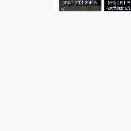
【不唯一答案】不止“养
【特别呈现】寻
老”
有意思的生活方