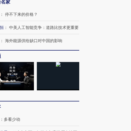
新名家
：
停不下来的价格？
恒
：
中美人工智能竞争：道路比技术更重要
：
海外能源供给缺口对中国的影响
频
跨国走私7万
视线｜被称为“蟑螂”的印
视线｜“入侵”还是“人道危
检体内含3种
度Z世代 用街头抗争将教
机”？难民潮撕裂西班牙
秘鲁纳斯
育部长拱下台
飞地休达
13人遇难
客
：
多看少动
进第四届链博
【商旅对话】华住集团