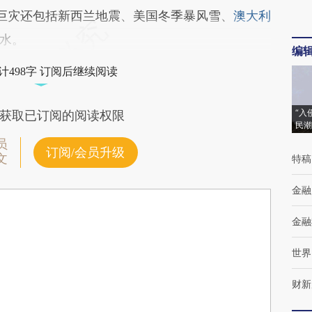
巨灾还包括新西兰地震、美国冬季暴风雪、
澳大利
水。
编
计498字 订阅后继续阅读
“入
获取已订阅的阅读权限
民潮
员
订阅/会员升级
文
特稿
金融
金融
世界
财新