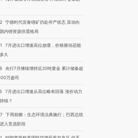
2
宁德时代宜春锂矿仍处停产状态 其动向
国内锂资源供需格局
1
7月进出口增速高位放缓，价格驱动还能
多久
8
央行7月继续增持近20吨黄金 累计储备超
600万盎司
5
7月进出口增速从高位略有回落 涨价动力
持续？
07
下周前瞻：生态环境法典施行；巴西总统
进入竞选阶段
1
特朗普坚称美国防空弹药库存充足 但不