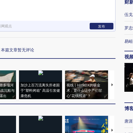
财
伍戈
新网观点
发布
罗志
易峘
本篇文章暂无评论
视
致多瑙河
加沙上百万流离失所者困
视线｜HYROX的吸金
马航飞行员
二战沉船与
于“塑料烤箱” 高温引发健
术：是什么让中产们甘
粒摇头丸 尿
露出
康危机
心“花钱找虐”？
毒品
博
唐涯
【推广】走