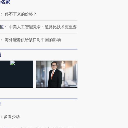
新名家
：
停不下来的价格？
恒
：
中美人工智能竞争：道路比技术更重要
：
海外能源供给缺口对中国的影响
OX的吸金
马航飞行员跨国走私7万
视线｜被称为“蟑螂”的印
频
让中产们甘
粒摇头丸 尿检体内含3种
度Z世代 用街头抗争将教
秘鲁纳斯
”？
毒品
育部长拱下台
13人遇难
进第四届链博
【商旅对话】华住集团
技“链”接产
【特别呈现】寻找100种
CFO：不靠规模取胜，华
【特别呈
客
有意思的生活方式·第三对
住三大增长引擎是什么？
有意思的
：
多看少动