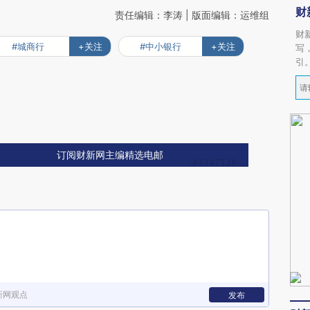
财
责任编辑：李涛 | 版面编辑：运维组
财
#城商行
+关注
#中小银行
+关注
写
引
订阅财新网主编精选电邮
新网观点
发布