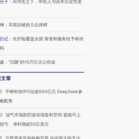
分子
：
AI冲击之下，年轻人与高学历女性更
坤
：
耳闻目睹的几位律师
日记
：
长护险覆盖全国 筹资和服务给予将持
码
波
：
“沉睡”的10万亿元公积金
新文章
0
宇树科技IPO估值600亿元 DeepSeek参
略配售
22
油气市场剧烈波动现套利空间 嘉能可上
扭亏、净利增超50亿美元
6
贝恩资本宣布收购贡茶 在中国大陆无法