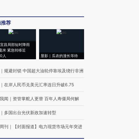
辑推荐
宜昌局部短时降雨
8毫米 紧急转移近
00人
显影｜瓜农的漫长等待
｜
规避封锁 中国超大油轮停靠埃及绕行非洲
｜
在岸人民币兑美元汇率连日升破6.75
我闻
｜
资管掌舵人更替 百年人寿僵局何解
｜
多国出台光伏新政加速转型
周刊
｜
【封面报道】电力现货市场元年突进