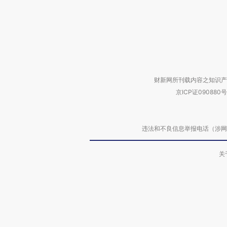
财新网所刊载内容之知识产
京ICP证090880号
违法和不良信息举报电话（涉网络暴力有
关