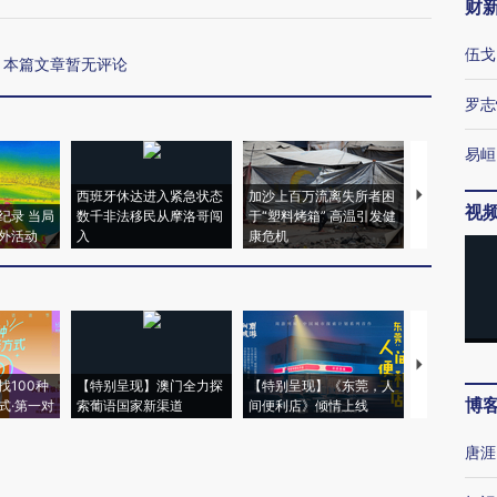
财
伍戈
本篇文章暂无评论
罗志
易峘
西班牙休达进入紧急状态
加沙上百万流离失所者困
视线｜HYR
视
纪录 当局
数千非法移民从摩洛哥闯
于“塑料烤箱” 高温引发健
术：是什么
外活动
入
康危机
心“花钱找虐
【推广】走
找100种
【特别呈现】澳门全力探
【特别呈现】《东莞，人
会，让数智科
博
式·第一对
索葡语国家新渠道
间便利店》倾情上线
业
唐涯