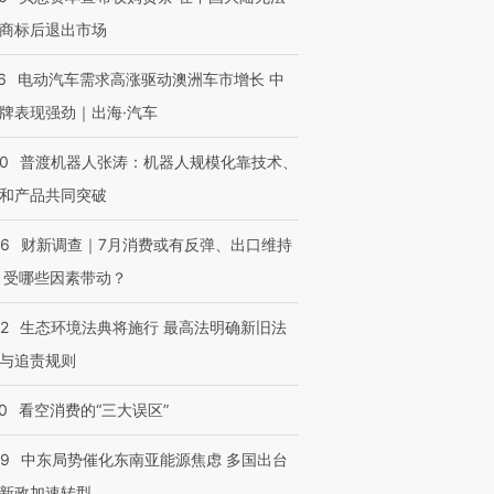
商标后退出市场
6
电动汽车需求高涨驱动澳洲车市增长 中
牌表现强劲｜出海·汽车
00
普渡机器人张涛：机器人规模化靠技术、
和产品共同突破
56
财新调查｜7月消费或有反弹、出口维持
 受哪些因素带动？
42
生态环境法典将施行 最高法明确新旧法
与追责规则
0
看空消费的“三大误区”
59
中东局势催化东南亚能源焦虑 多国出台
新政加速转型