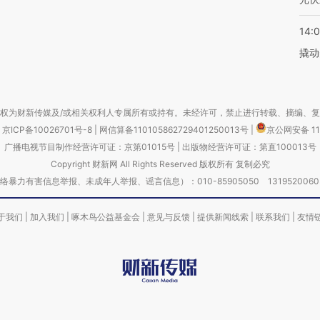
14:
撬动
权为财新传媒及/或相关权利人专属所有或持有。未经许可，禁止进行转载、摘编、
京ICP备10026701号-8
|
网信算备110105862729401250013号
|
京公网安备 11
广播电视节目制作经营许可证：京第01015号
|
出版物经营许可证：第直100013号
Copyright 财新网 All Rights Reserved 版权所有 复制必究
害信息举报、未成年人举报、谣言信息）：010-85905050 13195200605 举报邮
于我们
|
加入我们
|
啄木鸟公益基金会
|
意见与反馈
|
提供新闻线索
|
联系我们
|
友情