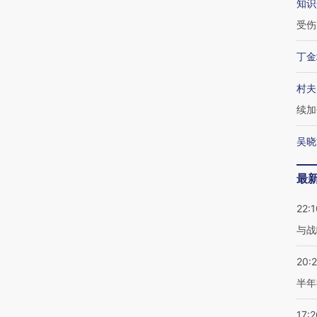
知识
受伤
丁金
村夫
续加
吴晓
最
22:1
与战
20:
半年
17:2