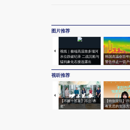
图片推荐
视线｜极端高温致多瑙河
水位跌破纪录 二战沉船与
韩国高温创百年
猛犸象化石接连露出
警告停止一切户
视听推荐
【不唯一答案】不止“养
【特别呈现】寻
老”
有意思的生活方