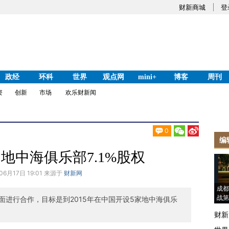
财新商城
登
政经
环科
世界
观点网
mini+
博客
周刊
资
创新
市场
欢乐财新闻
0
编
地中海俱乐部7.1%股权
06月17日 19:01 来源于
财新网
成都
战第
进行合作，目标是到2015年在中国开设5家地中海俱乐
财新