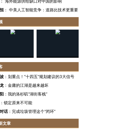
：
海外能源供给缺口对中国的影响
恒
：
中美人工智能竞争：道路比技术更重要
频
客
波
：
划重点！“十四五”规划建议的3大信号
龙
：
金庸的江湖是越来越坏
阳
：
我的洛杉矶“湖街客栈”
：
锁定原来不可能
对话
：
完成垃圾管理这个“闭环”
OX的吸金
马航飞行员跨国走私7万
视线｜被称为“蟑螂”的印
让中产们甘
粒摇头丸 尿检体内含3种
度Z世代 用街头抗争将教
秘鲁纳斯
新文章
”？
毒品
育部长拱下台
13人遇难