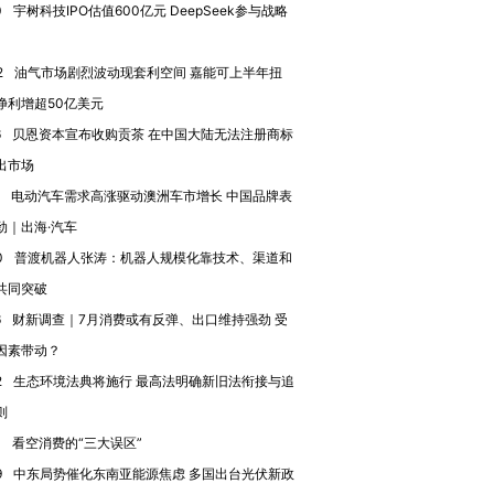
0
宇树科技IPO估值600亿元 DeepSeek参与战略
2
油气市场剧烈波动现套利空间 嘉能可上半年扭
净利增超50亿美元
进第四届链博
【商旅对话】华住集团
6
贝恩资本宣布收购贡茶 在中国大陆无法注册商标
技“链”接产
【特别呈现】寻找100种
CFO：不靠规模取胜，华
【特别呈
有意思的生活方式·第三对
住三大增长引擎是什么？
有意思的
出市场
电动汽车需求高涨驱动澳洲车市增长 中国品牌表
劲｜出海·汽车
0
普渡机器人张涛：机器人规模化靠技术、渠道和
共同突破
6
财新调查｜7月消费或有反弹、出口维持强劲 受
因素带动？
2
生态环境法典将施行 最高法明确新旧法衔接与追
则
0
看空消费的“三大误区”
9
中东局势催化东南亚能源焦虑 多国出台光伏新政