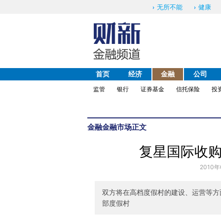
无所不能
健康
首页
经济
金融
公司
监管
银行
证券基金
信托保险
投
金融
金融市场
正文
复星国际收购
2010年
双方将在高档度假村的建设、运营等方面
部度假村