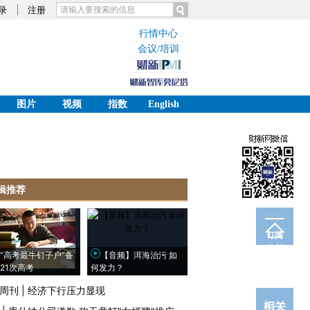
录
注册
行情中心
会议/培训
图片
视频
指数
English
辑推荐
订阅
电邮
“高考最牛钉子户”备
【音频】洱海治污 如
21次高考
何发力？
周刊
|
经济下行压力显现