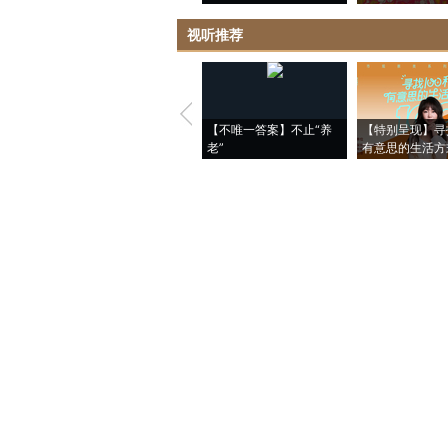
视听推荐
【不唯一答案】不止“养
【特别呈现】寻
老”
有意思的生活方