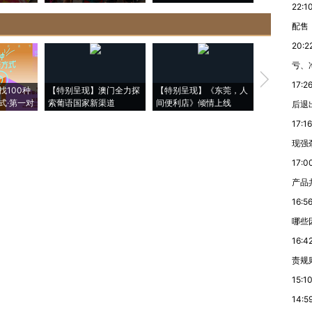
22:1
配售
20:2
亏、
【推广】走
17:2
找100种
【特别呈现】澳门全力探
【特别呈现】《东莞，人
会，让数智科
式·第一对
索葡语国家新渠道
间便利店》倾情上线
业
后退
17:16
现强
17:0
产品
16:5
哪些
16:4
责规
15:1
14:5