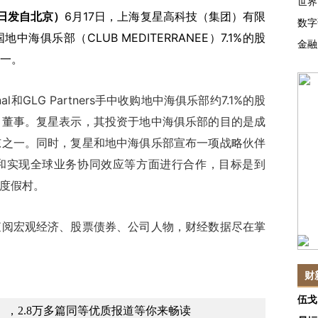
世界
7日发自北京）
6月17日，上海复星高科技（集团）有限
数字
俱乐部（CLUB MEDITERRANEE）7.1%的股
金融
一。
nal和GLG Partners手中收购地中海俱乐部约7.1%的股
名董事。复星表示，其投资于地中海俱乐部的目的是成
东之一。同时，复星和地中海俱乐部宣布一项战略伙伴
和实现全球业务协同效应等方面进行合作，目标是到
部度假村。
查阅宏观经济、股票债券、公司人物，财经数据尽在掌
财
伍戈
，2.8万多篇同等优质报道等你来畅读