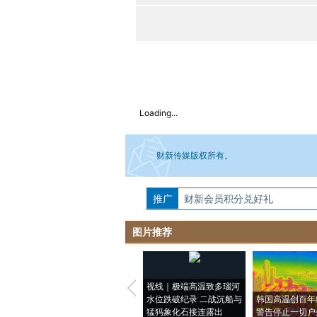
Loading...
财新传媒版权所有。
推广
如需刊登转载请点击右侧按钮，提交相关
财新会员积分兑好礼
图片推荐
视线｜极端高温致多瑙河
水位跌破纪录 二战沉船与
韩国高温创百年
猛犸象化石接连露出
警告停止一切户