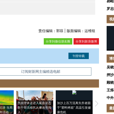
易峘
罗志
视
责任编辑：郭琼 | 版面编辑：运维组
分享到微信朋友圈
分享到新浪微博
博
吴晓
信息。经确认即可刊登转载。
订阅财新网主编精选电邮
押沙
顾晓
王烁
中外
西班牙休达进入紧急状态
加沙上百万流离失所者困
视线｜HYR
纪录 当局
数千非法移民从摩洛哥闯
于“塑料烤箱” 高温引发健
术：是什么
最
外活动
入
康危机
心“花钱找虐