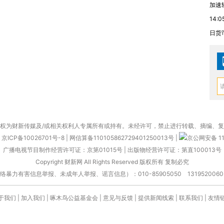
加速
14:0
日货
权为财新传媒及/或相关权利人专属所有或持有。未经许可，禁止进行转载、摘编、
京ICP备10026701号-8
|
网信算备110105862729401250013号
|
京公网安备 11
广播电视节目制作经营许可证：京第01015号
|
出版物经营许可证：第直100013号
Copyright 财新网 All Rights Reserved 版权所有 复制必究
害信息举报、未成年人举报、谣言信息）：010-85905050 13195200605 举报邮
于我们
|
加入我们
|
啄木鸟公益基金会
|
意见与反馈
|
提供新闻线索
|
联系我们
|
友情