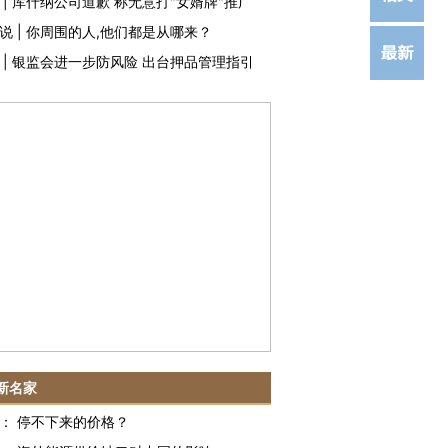
|
库什纳公司道歉 称无意打"女婿牌"推广
说
|
你周围的人,他们都是从哪来？
|
银监会进一步防风险 出台押品管理指引
新名家
：
停不下来的价格？