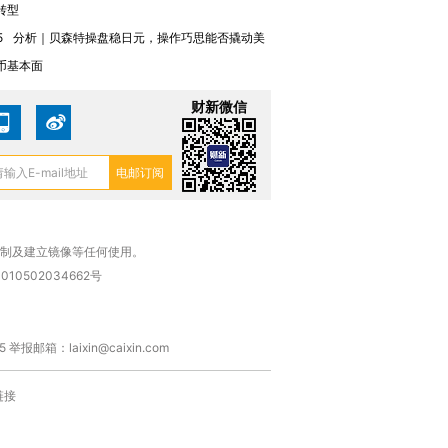
转型
5
分析｜贝森特操盘稳日元，操作巧思能否撬动美
币基本面
财新微信
复制及建立镜像等任何使用。
010502034662号
箱：laixin@caixin.com
链接