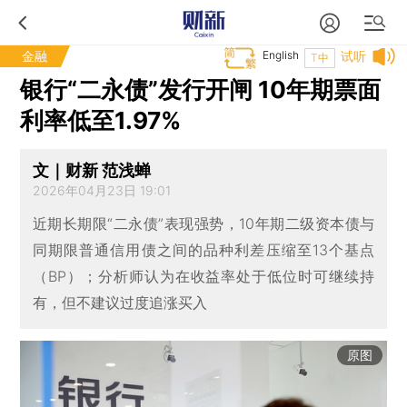
金融
English
试听
T中
银行“二永债”发行开闸 10年期票面
利率低至1.97%
文｜财新 范浅蝉
2026年04月23日 19:01
近期长期限“二永债”表现强势，10年期二级资本债与
同期限普通信用债之间的品种利差压缩至13个基点
（BP）；分析师认为在收益率处于低位时可继续持
有，但不建议过度追涨买入
原图