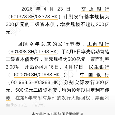
2026年4月23日，
交通银行
（
601328.SH
/
03328.HK
）计划发行基本规模为
300亿元的二级资本债，增发规模不超过200亿
元。
回顾今年以来的发行节奏，
工商银行
（
601398.SH
/
01398.HK
）于4月8日率先启动首笔
二级资本债发行，实际规模为500亿元，票面利率
2.00%。此后的4月16日、4月17日，
民生银行
（
600016.SH
/
01988.HK
）、
中国银行
（
601988.SH
/
03988.HK
）分别实际发行300亿
元、500亿元二级资本债，均为10年期固定利率
债
券
，在第5年末附有条件的发行人赎回权，票面利
率为2.13%、1.97%。
本文共计1606字 订阅后继续阅读