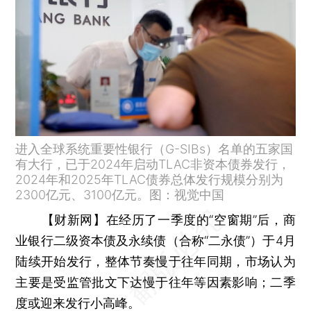
进入全球系统重要性银行（G-SIBs）名单的五家国
有大行，已于2024年启动TLAC非资本债券发行，
2024年和2025年TLAC债券总体发行规模分别为
2300亿元、3100亿元。图：视觉中国
【财新网】
在经历了一季度的“空窗期”后，商
业银行二级资本债及永续债（合称“二永债”）于4月
陆续开始发行，整体节奏慢于往年同期，市场认为
主要是受监管批文下达慢于往年等因素影响；二季
度或迎来发行小高峰。