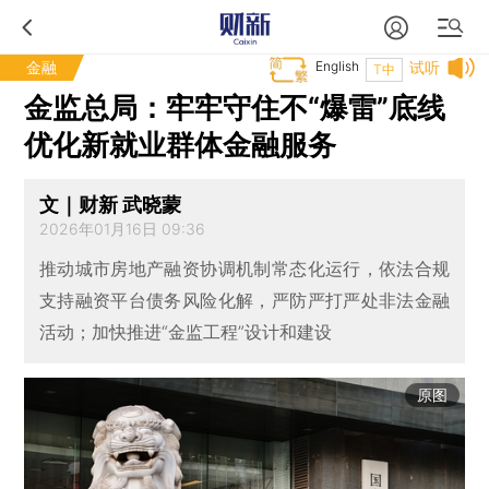
金融
English
试听
T中
金监总局：牢牢守住不“爆雷”底线
优化新就业群体金融服务
文｜财新 武晓蒙
2026年01月16日 09:36
推动城市房地产融资协调机制常态化运行，依法合规
支持融资平台债务风险化解，严防严打严处非法金融
活动；加快推进“金监工程”设计和建设
原图