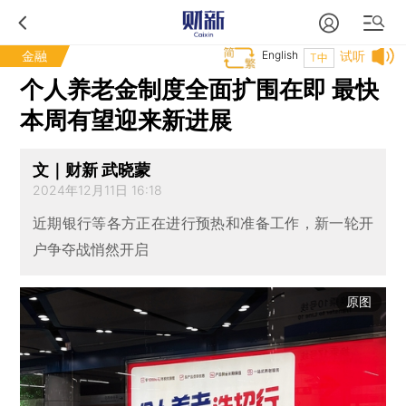
金融
English
试听
T中
个人养老金制度全面扩围在即 最快
本周有望迎来新进展
文｜财新 武晓蒙
2024年12月11日 16:18
近期银行等各方正在进行预热和准备工作，新一轮开
户争夺战悄然开启
原图