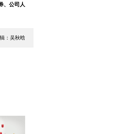
券、公司人
编辑：吴秋晗