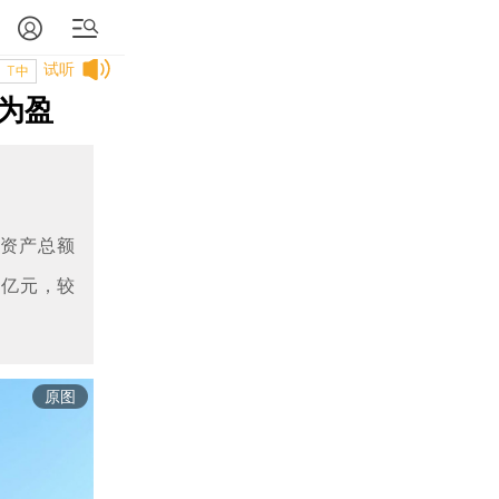
试听
T中
为盈
末资产总额
66亿元，较
原图