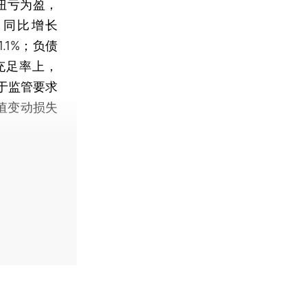
扭亏为盈，
，同比增长
.1%；负债
本充足率上，
均高于监管要求
值变动损失