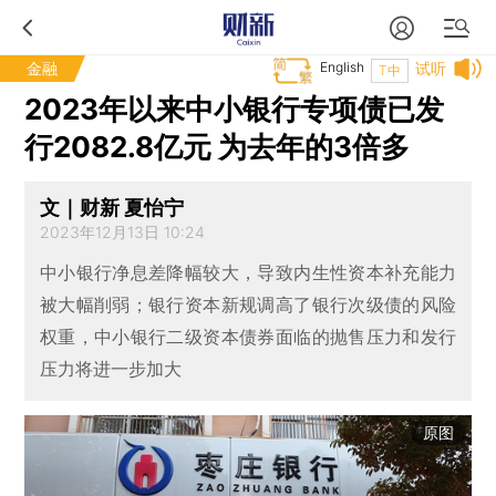
金融
English
试听
T中
2023年以来中小银行专项债已发
行2082.8亿元 为去年的3倍多
文｜财新 夏怡宁
2023年12月13日 10:24
中小银行净息差降幅较大，导致内生性资本补充能力
被大幅削弱；银行资本新规调高了银行次级债的风险
权重，中小银行二级资本债券面临的抛售压力和发行
压力将进一步加大
原图