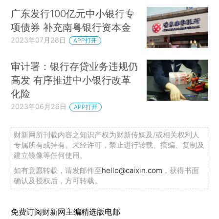
广东发行100亿元中小银行专
项债券 补充南粤银行资本金
2023年07月28日
APP打开
审计署：银行存贷业务违规仍
高发 有序推进中小银行改革
化险
2023年06月26日
APP打开
财新网所刊载内容之知识产权为财新传媒及/或相关权利人
专属所有或持有。未经许可，禁止进行转载、摘编、复制及
建立镜像等任何使用。
如有意愿转载，请发邮件至
hello@caixin.com
，获得书面
确认及授权后，方可转载。
免费订阅财新网主编精选版电邮