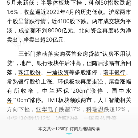
5月来新低；半导体板块下挫，科创50指数跌超
1.6%，收盘逼近2022年4月的历史低点。沪深两市
个股呈普跌行情，近4100股下跌。两市成交较为平
淡，成交额不到8000亿元。北向资金再度转为净
卖出，净卖出超20亿元。
三部门推动落实购买首套房贷款“认房不用认
贷”，地产、银行板块午后冲高，但随后涨幅有所回
落，
珠江股份
、
中迪投资
等多股涨停，
瑞丰银行
、
常熟银行
股价上涨。环保板块再度走强，尾盘涨幅
有所收窄，
中兰环保
“20cm”涨停，
国中水
务
“10cm”涨停。TMT板块领跌两市，人工智能相关
方向下挫，
亚华电子
跌超17%，
科瑞思
跌超12%，
中际旭创
跌近12%，
鸿博股份
、
中国科传
跌停。
本文共计1258字 订阅后继续阅读