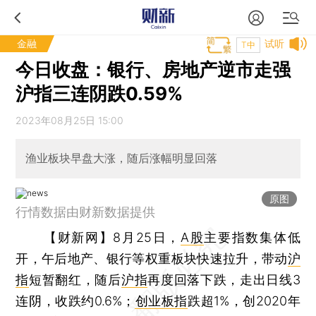
金融
试听
T中
今日收盘：银行、房地产逆市走强
沪指三连阴跌0.59%
2023年08月25日 15:00
渔业板块早盘大涨，随后涨幅明显回落
原图
行情数据由财新数据提供
【财新网】
8月25日，
A股
主要指数集体低
开，午后地产、银行等权重板块快速拉升，带动
沪
指
短暂翻红，随后
沪指
再度回落下跌，走出日线3
连阴，收跌约0.6%；
创业板指
跌超1%，创2020年