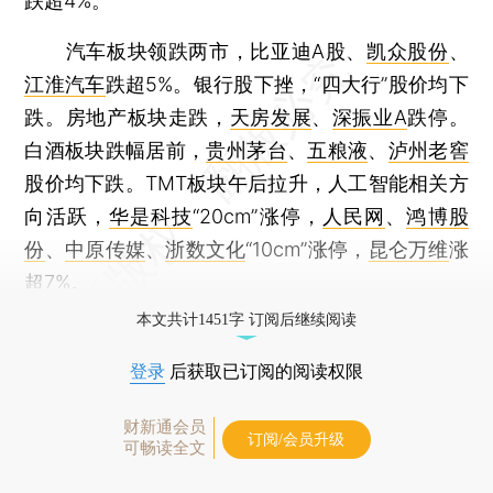
跌超4%。
汽车板块领跌两市，比亚迪A股、
凯众股份
、
江淮汽车
跌超5%。银行股下挫，“四大行”股价均下
跌。房地产板块走跌，
天房发展
、
深振业A
跌停。
白酒板块跌幅居前，
贵州茅台
、
五粮液
、
泸州老窖
股价均下跌。TMT板块午后拉升，人工智能相关方
向活跃，
华是科技
“20cm”涨停，
人民网
、
鸿博股
份
、
中原传媒
、
浙数文化
“10cm”涨停，
昆仑万维
涨
超7%。
本文共计1451字 订阅后继续阅读
登录
后获取已订阅的阅读权限
财新通会员
订阅/会员升级
可畅读全文