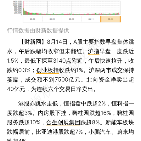
行情数据由财新数据提供
【财新网】
8月14日，
A股
主要指数早盘集体跳
水，午后跌幅均收窄但未翻红。
沪指
早盘一度跌近
1.5%，最低下探至3140点附近，午后快速拉升，收
跌约0.3%；
创业板指
收跌约1%。沪深两市成交保持
萎靡，成交额不到7500亿元。北向资金净卖出超
40亿元，为连续六个交易日净卖出。
港股亦跳水走低，恒指盘中跌超2%，恒科指一
度跌超3%。内房股下挫，碧桂园跌超16%，碧桂园
服务跌超10%，
合生创展集团
跌超8%。新能车板块
跌幅居前，
比亚迪
港股跌超7%，
小鹏汽车
、
蔚来
均