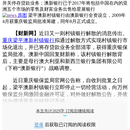
并关停存贷款业务；澳新银行已于2017年将包括中国在内的亚
洲五个市场的零售及财富业务出售给星展银行
原图
梁平澳新村镇银行由澳新银行全资设立，2009年
4月获重庆银监局批准筹建，同年8月正式成立。
【财新网】
近日又一则村镇银行解散的消息传出。
重庆梁平澳新村镇银行
拟通过解散方式实现村镇银行市
场化退出，并已将存贷款业务全部清零，获得重庆银保
监局批准。澳新中国回复财新称，该村镇银行解散背
后，主要是母行澳大利亚和新西兰银行集团有限公司
（下称“澳新银行”）战略调整。
近日重庆银保监局官网公告称，自收到批复之日
起，梁平澳新村镇银行立即停止一切经营活动，向万州
银保监分局缴回金融许可证，对外做好解散公告，并依
法办理清算及注销登记手续。
本文共计2029字 订阅后继续阅读
登录
后获取已订阅的阅读权限