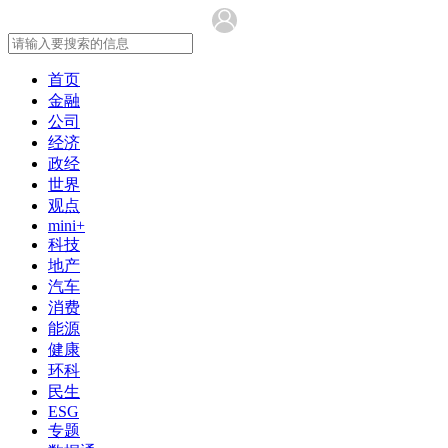
首页
金融
公司
经济
政经
世界
观点
mini+
科技
地产
汽车
消费
能源
健康
环科
民生
ESG
专题