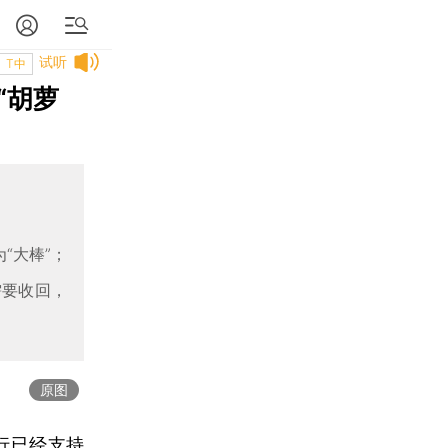
试听
T中
“胡萝
“大棒”；
需要收回，
原图
行已经支持