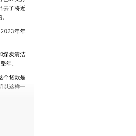
出去了将近
绍。
023年年
和煤炭清洁
完整年。
这个贷款是
所以这样一