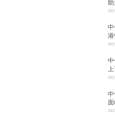
助
20
中
港
20
中
上
20
中
面
20