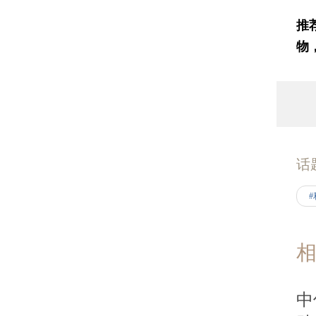
推
物
话
中