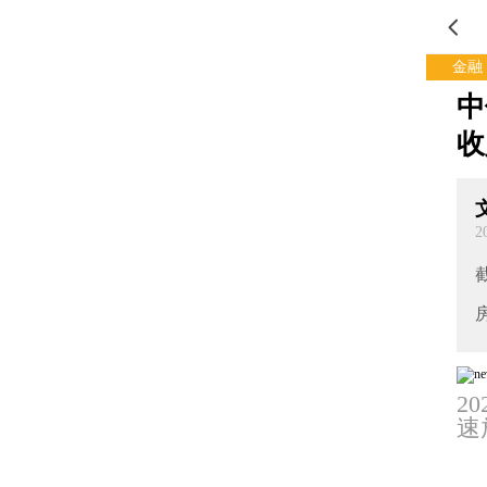
金融
中
收
2
2
速