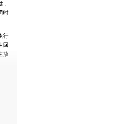
健，
同时
该行
增速回
速放