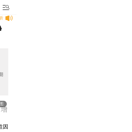
听
净
期
图
，增
性因