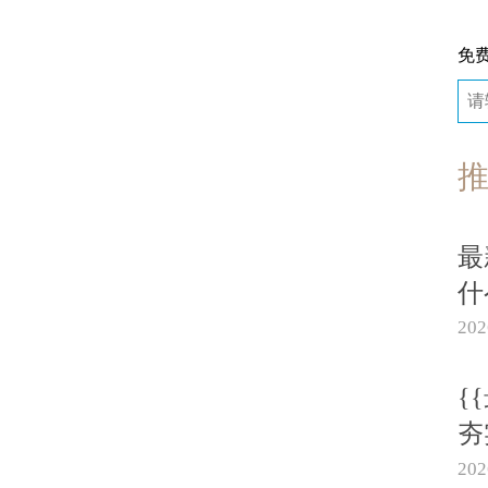
免
最
什
20
{
夯
20