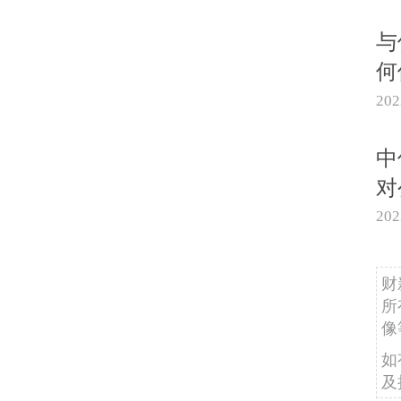
与
何
20
中
对
20
财
所
像
如
及