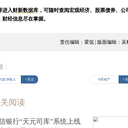
荐进入
财新数据库
，可随时查阅宏观经济、股票债券、公
，财经信息尽在掌握。
责任编辑：霍侃 | 版面编辑：吴
题：
#利息净收入
+关注
#房地产
+
相关阅读
信银行“天元司库”系统上线