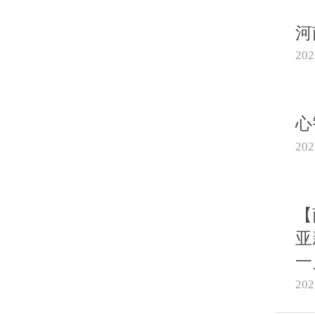
河
20
心
20
【
亚
一
20