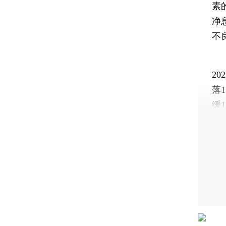
素
净
不
3
20
落
缓1