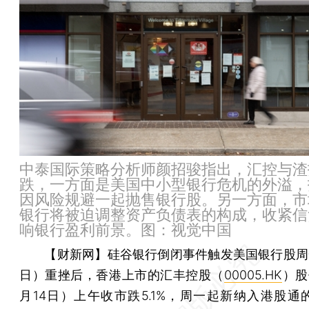
中泰国际策略分析师颜招骏指出，汇控与渣
跌，一方面是美国中小型银行危机的外溢，
因风险规避一起抛售银行股。另一方面，市
银行将被迫调整资产负债表的构成，收紧信
响银行盈利前景。图：视觉中国
【财新网】
硅谷银行倒闭事件触发美国银行股周一
日）重挫后，香港上市的汇丰控股（
00005.HK
）股
月14日）上午收市跌5.1%，周一起新纳入港股通