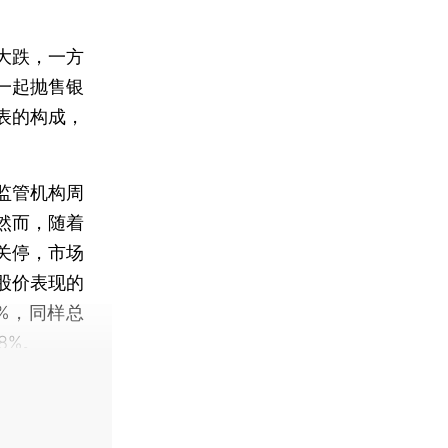
大跌，一方
一起抛售银
表的构成，
监管机构周
然而，随着
k关停，市场
股价表现的
.7%，同样总
8%。