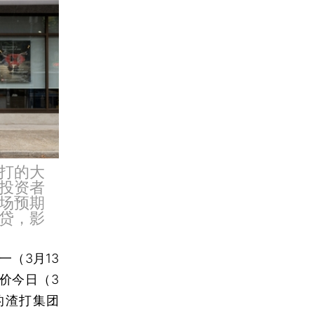
打的大
投资者
场预期
贷，影
（3月13
价今日（3
的渣打集团