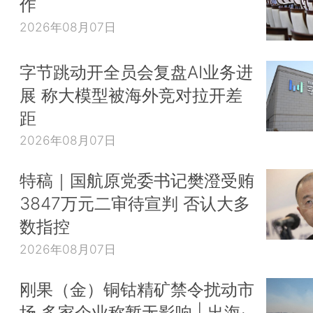
作
2026年08月07日
字节跳动开全员会复盘AI业务进
展 称大模型被海外竞对拉开差
距
2026年08月07日
特稿｜国航原党委书记樊澄受贿
3847万元二审待宣判 否认大多
数指控
2026年08月07日
刚果（金）铜钴精矿禁令扰动市
场 多家企业称暂无影响 | 出海·