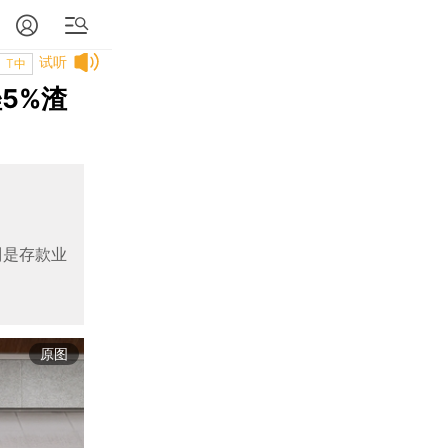
试听
T中
5%渣
别是存款业
原图