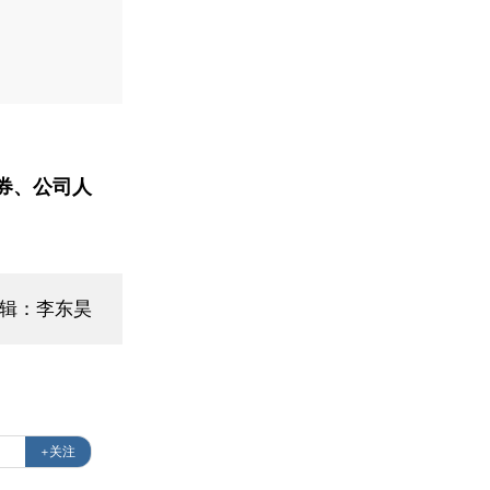
券、公司人
编辑：李东昊
+关注