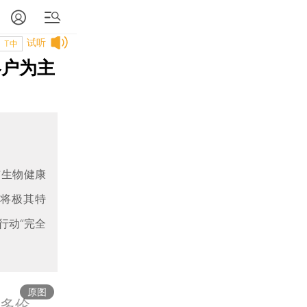
试听
T中
客户为主
与生物健康
控将极其特
行动“完全
原图
省多伦