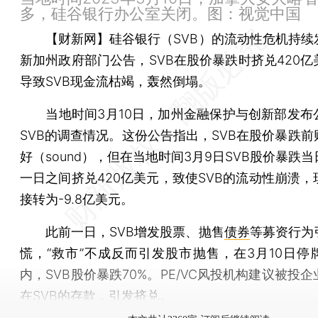
多，硅谷银行办公室关闭。图：视觉中国
【财新网】
硅谷银行（SVB）的流动性危机持续
新加州政府部门公告，SVB在股价暴跌时挤兑420亿
导致SVB现金流枯竭，轰然倒塌。
当地时间3月10日，加州金融保护与创新部发布
SVB的调查情况。这份公告指出，SVB在股价暴跌前
好（sound），但在当地时间3月9日SVB股价暴跌
一日之间挤兑420亿美元，致使SVB的流动性崩溃，
接转为-9.8亿美元。
此前一日，SVB增发股票、抛售
债券
等募资行为
慌，“救市”不成反而引发股市抛售，在3月10日停
内，SVB股价暴跌70%。PE/VC风投机构建议被投
在SVB的存款，引发挤兑。