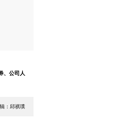
券、公司人
编辑：邱祺璞