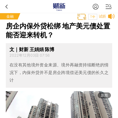
金融
试听
T中
房企内保外贷松绑 地产美元债处置
能否迎来转机？
文｜财新 王娟娟 陈博
2022年12月03日 07:56
在没有其他境外资金来源、境外再融资持续断绝的情
况下，内保外贷并不是房企跨境偿还美元债的长久之
计
原图