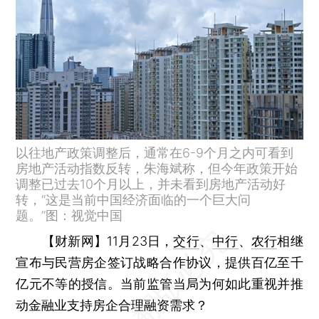
以往地产政策调整后，通常在6-9个月之内可看到
房地产活动指数反转，朱海斌称，但今年政策开始
调整已过去10个月以上，并未看到房地产活动好
转，“这是当前中国经济面临的一个巨大问
题。”图：视觉中国
【财新网】
11月23日，
交行
、
中行
、
农行
相继
宣布与民营房企签订战略合作协议，提供百亿至千
亿元不等的授信。当前监管当局为何如此重视并推
动金融业支持房企合理融资需求？