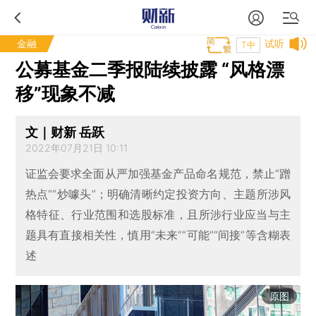
金融
试听
T中
公募基金二季报陆续披露 “风格漂
移”现象不减
文｜财新 岳跃
2022年07月21日 10:11
证监会要求全面从严加强基金产品命名规范，禁止“蹭
热点”“炒噱头”；明确清晰约定投资方向、主题所涉风
格特征、行业范围和选股标准，且所涉行业应当与主
题具有直接相关性，慎用“未来”“可能”“间接”等含糊表
述
原图