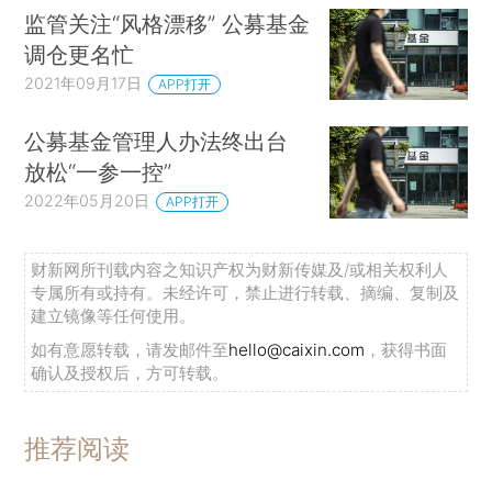
监管关注“风格漂移” 公募基金
调仓更名忙
2021年09月17日
APP打开
公募基金管理人办法终出台
放松“一参一控”
2022年05月20日
APP打开
财新网所刊载内容之知识产权为财新传媒及/或相关权利人
专属所有或持有。未经许可，禁止进行转载、摘编、复制及
建立镜像等任何使用。
如有意愿转载，请发邮件至
hello@caixin.com
，获得书面
确认及授权后，方可转载。
推荐阅读