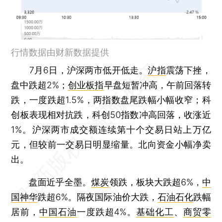
行情数据由财新数据提供
7月6日，沪深两市低开低走。
沪指
震荡下挫，
盘中跌超2%；
创业板指
早盘短暂冲高，午前回落转
跌，一度跌超1.5%，两指数盘尾跌幅小幅收窄；科
创板表现相对抗跌，科创50指数冲高回落，收涨近
1%。沪深两市成交额连续第十个交易日站上万亿
元，但较前一交易日明显缩量。北向资金小幅净卖
出。
盘面近乎全墨。
煤炭
领跌，板块大跌超6%，
中
国神华
跌超6%。隔夜国际油价大跌，
石油石化
跌幅
居前，
中国石油
一度跌超4%。
基础化工
、
商贸零