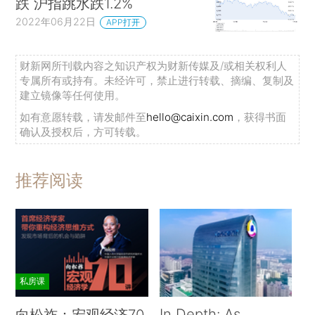
跌 沪指跳水跌1.2%
2022年06月22日
APP打开
财新网所刊载内容之知识产权为财新传媒及/或相关权利人
专属所有或持有。未经许可，禁止进行转载、摘编、复制及
建立镜像等任何使用。
如有意愿转载，请发邮件至
hello@caixin.com
，获得书面
确认及授权后，方可转载。
推荐阅读
私房课
In Depth: As
向松祚：宏观经济70