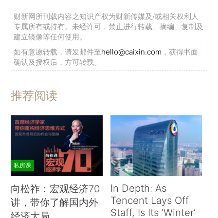
财新网所刊载内容之知识产权为财新传媒及/或相关权利人
专属所有或持有。未经许可，禁止进行转载、摘编、复制及
建立镜像等任何使用。
如有意愿转载，请发邮件至
hello@caixin.com
，获得书面
确认及授权后，方可转载。
推荐阅读
私房课
In Depth: As
向松祚：宏观经济70
Tencent Lays Off
讲，带你了解国内外
Staff, Is Its ‘Winter’
经济大局