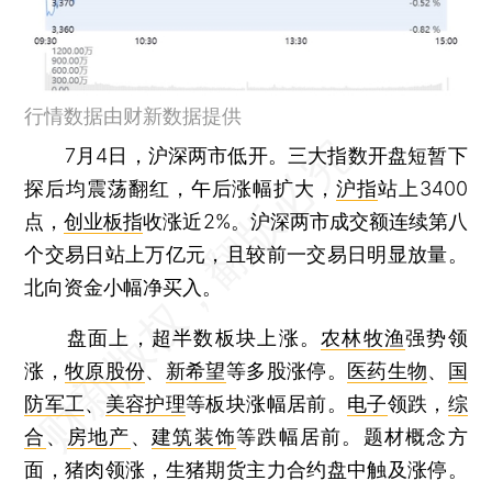
行情数据由财新数据提供
7月4日，沪深两市低开。三大指数开盘短暂下
探后均震荡翻红，午后涨幅扩大，
沪指
站上3400
点，
创业板指
收涨近2%。沪深两市成交额连续第八
个交易日站上万亿元，且较前一交易日明显放量。
北向资金小幅净买入。
盘面上，超半数板块上涨。
农林牧渔
强势领
涨，
牧原股份
、
新希望
等多股涨停。
医药生物
、
国
防军工
、
美容护理
等板块涨幅居前。
电子
领跌，
综
合
、
房地产
、
建筑装饰
等跌幅居前。题材概念方
面，猪肉领涨，生猪期货主力合约盘中触及涨停。