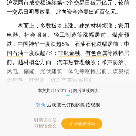
沪深两市成交额连续第七个交易日破万亿元，较前
一交易日明显放量。北向资金净卖出近百亿元。
盘面上，多数板块上涨。
建筑材料
领涨；
家用
电器
、
社会服务
、
轻工制造
等涨幅居前。
煤炭
领
跌，
中国神华
一度跌超5%；
石油石化
跌幅居前，
中
国石油
一度跌超7%；
非银金融
、
有色金属
等跌幅居
前。题材概念方面，汽车热管理领涨；噪声防治、
风电、储能、光伏建筑一体化等涨幅居前。煤炭概
念领跌；可燃冰、页岩气等跌幅居前。
本文共计1513字 订阅后继续阅读
登录
后获取已订阅的阅读权限
财新通会员
订阅/会员升级
可畅读全文