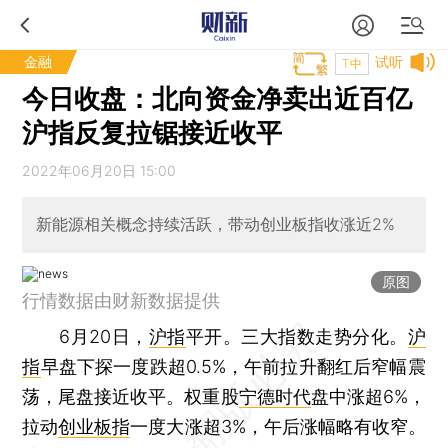
金融
试听
T中
今日收盘：北向资金净卖出近百亿
沪指反复拉锯接近收平
2022年06月20日 15:00
新能源相关概念持续活跃，带动创业板指收涨近2%
原图
行情数据由财新数据提供
6月20日，
沪指
平开。三大指数走势分化。
沪
指
早盘下探一度跌超0.5%，午前拉升翻红后窄幅震
荡，尾盘接近收平。权重股
宁德时代
盘中涨超6%，
拉动
创业板指
一度大涨超3%，午后涨幅略有收窄。