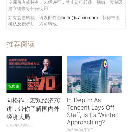
专属所有或持有。未经许可，禁止进行转载、摘编、复制及
建立镜像等任何使用。
如有意愿转载，请发邮件至
hello@caixin.com
，获得书面
确认及授权后，方可转载。
推荐阅读
私房课
In Depth: As
向松祚：宏观经济70
Tencent Lays Off
讲，带你了解国内外
Staff, Is Its ‘Winter’
经济大局
Approaching?
2022年04月06日
2022年04月01日