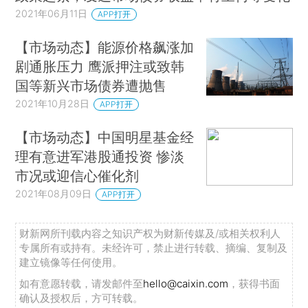
2021年06月11日
APP打开
【市场动态】能源价格飙涨加
剧通胀压力 鹰派押注或致韩
国等新兴市场债券遭抛售
2021年10月28日
APP打开
【市场动态】中国明星基金经
理有意进军港股通投资 惨淡
市况或迎信心催化剂
2021年08月09日
APP打开
财新网所刊载内容之知识产权为财新传媒及/或相关权利人
专属所有或持有。未经许可，禁止进行转载、摘编、复制及
建立镜像等任何使用。
如有意愿转载，请发邮件至
hello@caixin.com
，获得书面
确认及授权后，方可转载。