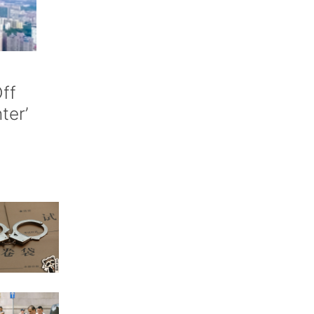
ff
nter’