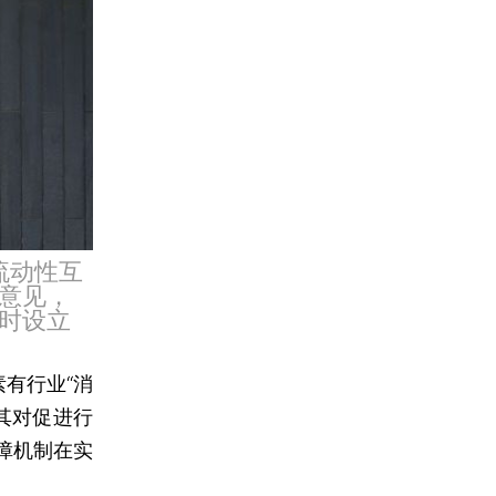
流动性互
意见，
时设立
素有行业“消
其对促进行
障机制在实