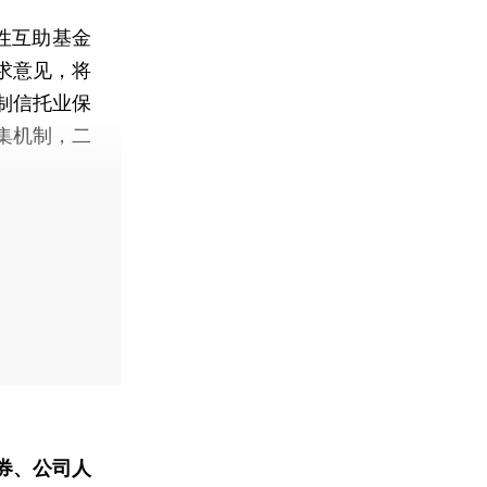
性互助基金
求意见，将
制信托业保
集机制，二
。
券、公司人