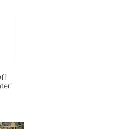
ff
nter’