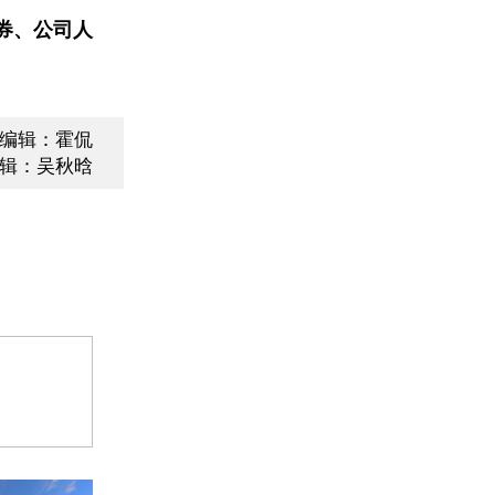
券、公司人
编辑：霍侃
辑：吴秋晗