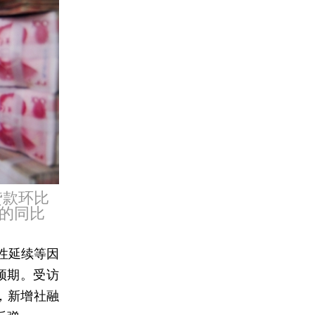
贷款环比
的同比
性延续等因
预期。受访
，新增社融