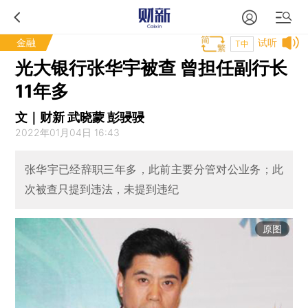
金融
试听
T中
光大银行张华宇被查 曾担任副行长
11年多
文｜财新 武晓蒙 彭骎骎
2022年01月04日 16:43
张华宇已经辞职三年多，此前主要分管对公业务；此
次被查只提到违法，未提到违纪
原图