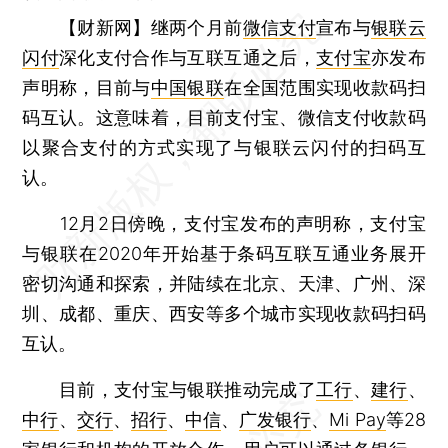
【财新网】
继两个月前
微信支付
宣布与
银联云
闪付
深化支付合作与互联互通之后，
支付宝
亦发布
声明称，目前与
中国银联
在全国范围实现收款码扫
码互认。这意味着，目前支付宝、微信支付收款码
以聚合支付的方式实现了与银联云闪付的扫码互
认。
12月2日傍晚，支付宝发布的声明称，支付宝
与银联在2020年开始基于条码互联互通业务展开
密切沟通和探索，并陆续在北京、天津、广州、深
圳、成都、重庆、西安等多个城市实现收款码扫码
互认。
目前，支付宝与银联推动完成了
工行
、
建行
、
中行
、
交行
、
招行
、
中信
、
广发银行
、
Mi Pay
等28