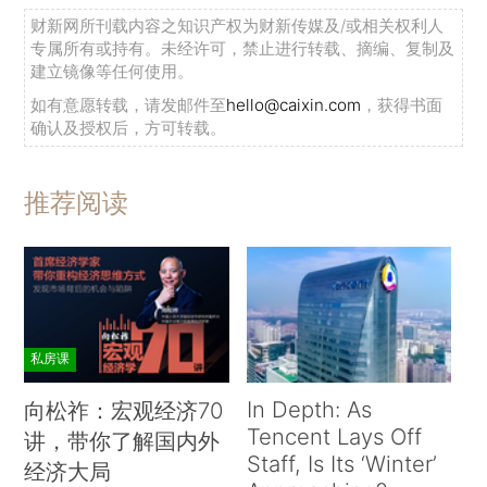
财新网所刊载内容之知识产权为财新传媒及/或相关权利人
专属所有或持有。未经许可，禁止进行转载、摘编、复制及
建立镜像等任何使用。
如有意愿转载，请发邮件至
hello@caixin.com
，获得书面
确认及授权后，方可转载。
推荐阅读
私房课
In Depth: As
向松祚：宏观经济70
Tencent Lays Off
讲，带你了解国内外
Staff, Is Its ‘Winter’
经济大局