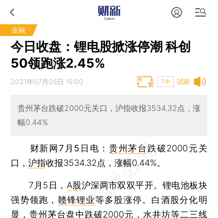
金融
今日收盘：锂电股掀涨停潮 科创
50领跑涨2.45%
2021年07月05日 15:00
试听
T中
贵州茅台跌破2000元关口，沪指收报3534.32点，涨
幅0.44%
财新网7月5日电
：
贵州茅台
跌破2000元关
口，
沪指
收报3534.32点，涨幅0.44%。
7月5日，
A股
沪深两市双双平开。锂电池板块
强势领跑，
赣锋锂业
等多股涨停。白酒股分化明
显，贵州茅台盘中跌破2000元，水井坊等二三线