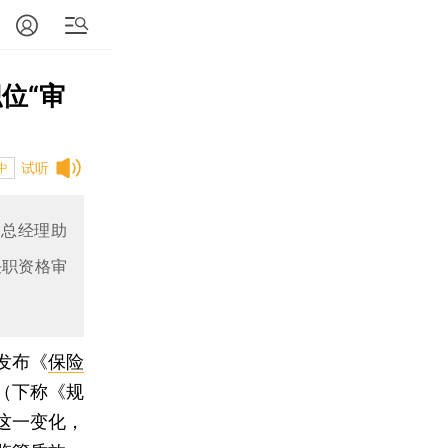
位“审
试听
中
及总经理助
任职资格审
发布《
保险
（下称《规
这一变化，