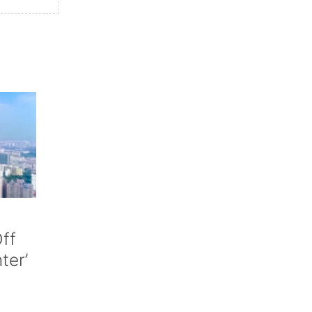
ff
nter’