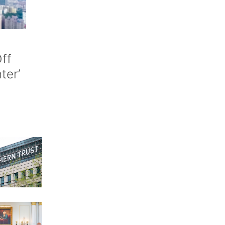
ff
nter’