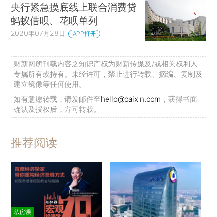
央行紧急摸底线上联合消费贷
蚂蚁借呗、花呗单列
2020年07月28日
APP打开
财新网所刊载内容之知识产权为财新传媒及/或相关权利人
专属所有或持有。未经许可，禁止进行转载、摘编、复制及
建立镜像等任何使用。
如有意愿转载，请发邮件至
hello@caixin.com
，获得书面
确认及授权后，方可转载。
推荐阅读
私房课