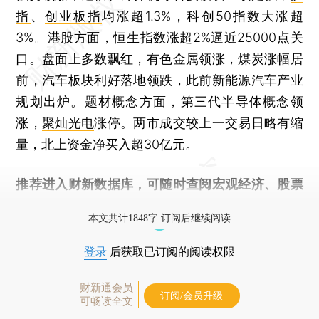
指
、
创业板指
均涨超1.3%，科创50指数大涨超
3%。港股方面，恒生指数涨超2%逼近25000点关
口。盘面上多数飘红，有色金属领涨，煤炭涨幅居
前，汽车板块利好落地领跌，此前新能源汽车产业
规划出炉。题材概念方面，第三代半导体概念领
涨，
聚灿光电
涨停。两市成交较上一交易日略有缩
量，北上资金净买入超30亿元。
推荐进入
财新数据库
，可随时查阅宏观经济、股票
债券、公司人物，财经数据尽在掌握。
本文共计1848字 订阅后继续阅读
登录
后获取已订阅的阅读权限
财新通会员
订阅/会员升级
可畅读全文