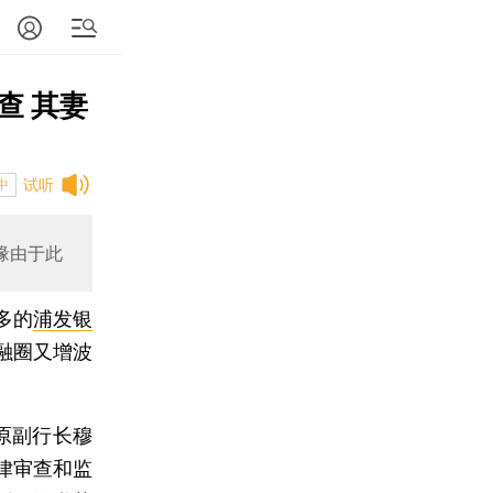
查 其妻
试听
中
缘由于此
多的
浦发银
融圈又增波
原副行长穆
律审查和监