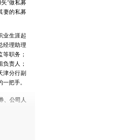
矢“做私募
其妻的私募
职业生涯起
总经理助理
监等职务；
组负责人；
天津分行副
行的一把手。
券、公司人