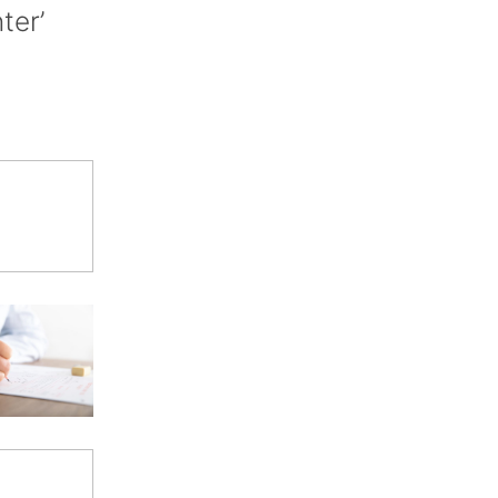
nter’