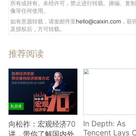
所有或持有。未经许可，禁止进行转载、摘编、复制
像等任何使用。
如有意愿转载，请发邮件至
hello@caixin.com
，获
及授权后，方可转载。
推荐阅读
私房课
In Depth: As
向松祚：宏观经济70
Tencent Lays O
讲，带你了解国内外