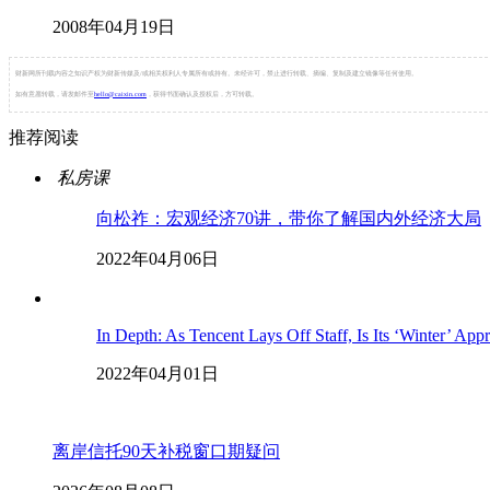
2008年04月19日
财新网所刊载内容之知识产权为财新传媒及/或相关权利人专属所有或持有。未经许可，禁止进行转载、摘编、复制及建立镜像等任何使用。
如有意愿转载，请发邮件至
hello@caixin.com
，获得书面确认及授权后，方可转载。
推荐阅读
私房课
向松祚：宏观经济70讲，带你了解国内外经济大局
2022年04月06日
In Depth: As Tencent Lays Off Staff, Is Its ‘Winter’ App
2022年04月01日
离岸信托90天补税窗口期疑问