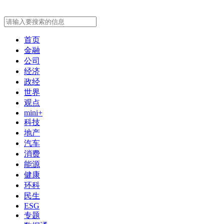
首页
金融
公司
经济
政经
世界
观点
mini+
科技
地产
汽车
消费
能源
健康
环科
民生
ESG
专题