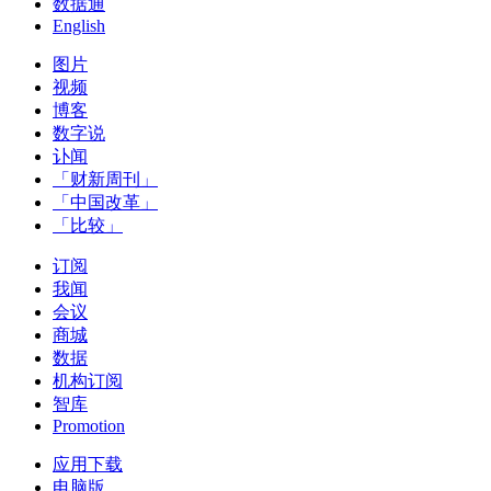
数据通
English
图片
视频
博客
数字说
讣闻
「财新周刊」
「中国改革」
「比较」
订阅
我闻
会议
商城
数据
机构订阅
智库
Promotion
应用下载
电脑版