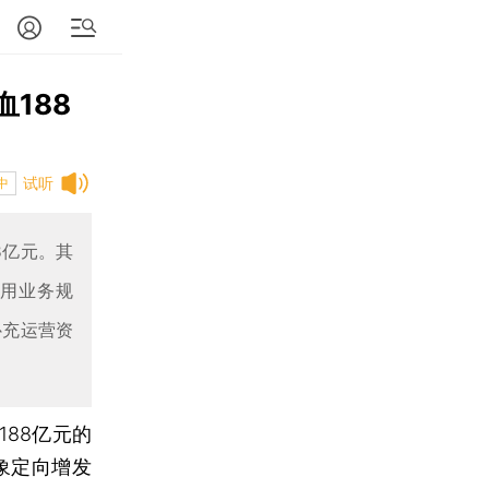
188
试听
中
8亿元。其
信用业务规
补充运营资
188亿元的
象定向增发