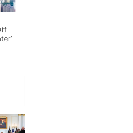
ff
nter’