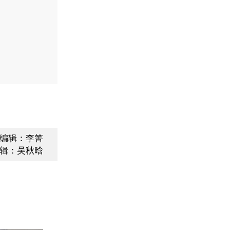
编辑：李箐
辑：吴秋晗