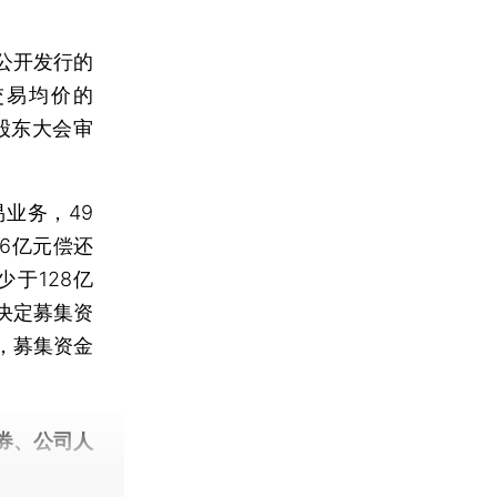
公开发行的
交易均价的
股东大会审
业务，49
6亿元偿还
于128亿
决定募集资
，募集资金
券、公司人