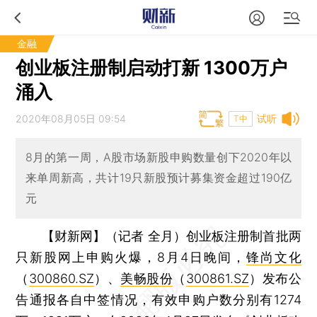
金融
创业板注册制启动打新 1300万户
涌入
2020年08月05日 09:54
试听
T中
8月的第一周，A股市场新股申购数量创下2020年以
来单周新高，共计19只新股预计募集资金超过190亿
元
【财新网】（记者 全月）
创业板注册制首批两
只新股网上申购火爆，8月4日晚间，
锋尚文化
（
300860.SZ
）、
美畅股份
（
300861.SZ
）发布公
告通报各自中签情况，有效申购户数分别有1274