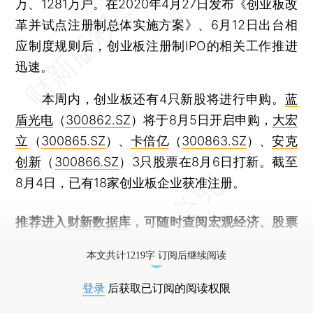
万、1281万户。在2020年4月27日发布《创业板改
革并试点注册制总体实施方案》、6月12日出台相
应制度规则后，创业板注册制IPO的相关工作推进
迅速。
本周内，创业板还有4只新股将进行申购。
蓝
盾光电
（
300862.SZ
）将于8月5日开启申购，
大宏
立
（
300865.SZ
）、
卡倍亿
（
300863.SZ
）、
安克
创新
（
300866.SZ
）3只股票在8月6日打新。截至
8月4日，已有18家创业板企业获准注册。
推荐进入
财新数据库
，可随时查阅宏观经济、股票
债券、公司人物，财经信息尽在掌握。
本文共计1219字 订阅后继续阅读
登录
后获取已订阅的阅读权限