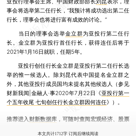
亚投行理事会主席、中国财政部部长
刘昆
表示，理
事会将选举第二任行长，“我预计将成功选出第二任
行长，理事会也将进行富有成效的讨论。”
当日的理事会选举
金立群
为亚投行第二任行
长。金立群为亚投行首任行长，获得连任后将于
2021年1月16日就职，任期5年。
亚投行创任行长金立群是亚投行第二任行长选
举的惟一候选人。除刘昆代表中国提名金立群之
外，其他亚投行成员国均未提名其他候选人（参见
财新我闻|金融人·事2020年7月22日《
亚投行第一
个五年收尾 七旬创任行长金立群因何连任
》）。
推荐进入
财新数据库
，可随时查阅宏观经济、股票
债券、公司人物，财经信息尽在掌握。
本文共计1712字 订阅后继续阅读