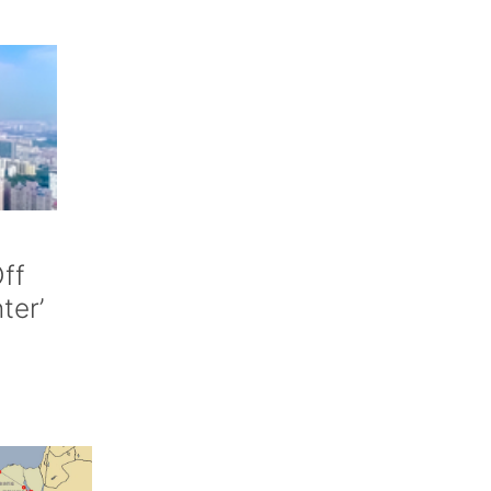
ff
nter’