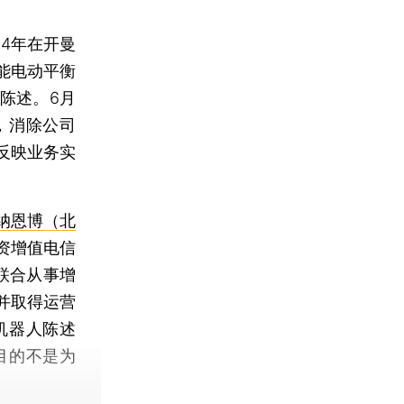
14年在开曼
能电动平衡
陈述。6月
，消除公司
反映业务实
纳恩博（北
资增值电信
联合从事增
并取得运营
机器人陈述
目的不是为