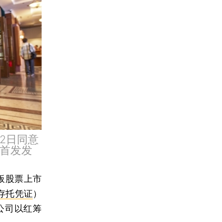
2日同意
）首发发
板股票上市
存托凭证
）
公司以红筹